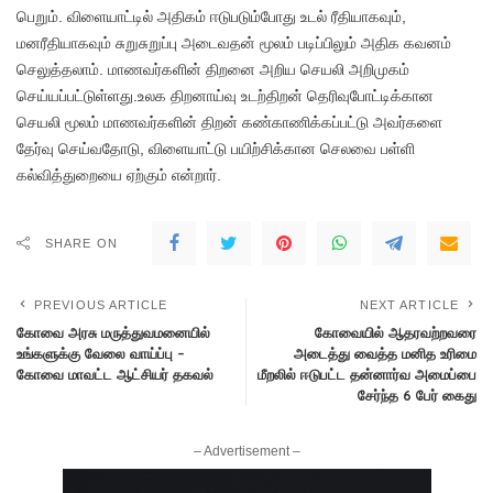
பெறும். விளையாட்டில் அதிகம் ஈடுபடும்போது உடல் ரீதியாகவும்,
மனரீதியாகவும் சுறுசுறுப்பு அடைவதன் மூலம் படிப்பிலும் அதிக கவனம்
செலுத்தலாம். மாணவர்களின் திறனை அறிய செயலி அறிமுகம்
செய்யப்பட்டுள்ளது.உலக திறனாய்வு உடற்திறன் தெரிவுபோட்டிக்கான
செயலி மூலம் மாணவர்களின் திறன் கண்காணிக்கப்பட்டு அவர்களை
தேர்வு செய்வதோடு, விளையாட்டு பயிற்சிக்கான செலவை பள்ளி
கல்வித்துறையை ஏற்கும் என்றார்.
SHARE ON
PREVIOUS ARTICLE
NEXT ARTICLE
கோவை அரசு மருத்துவமனையில்
கோவையில் ஆதரவற்றவரை
உங்களுக்கு வேலை வாய்ப்பு –
அடைத்து வைத்த மனித உரிமை
கோவை மாவட்ட ஆட்சியர் தகவல்
மீறலில் ஈடுபட்ட தன்னார்வ அமைப்பை
சேர்ந்த 6 பேர் கைது
– Advertisement –