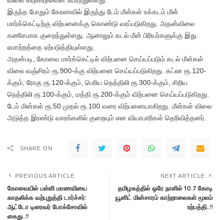
இருந்த போதும் கேரளாவில் இருந்து டேம் மீன்கள் உக்கடம் மீன்
மார்க்கெட்டிற்கு விற்பனைக்கு கொண்டு வரப்படுகிறது. அதன்விலை
கணிசமாக குறைந்துள்ளது. ஆனாலும் கடல் மீன் பிரியர்களுக்கு இது
ஏமாற்றத்தை ஏற்படுத்தியுள்ளது.
அதன்படி, கோவை மார்க்கெட்டில் விற்பனை செய்யப்படும் கடல் மீன்கள்
விலை வஞ்சிரம் ரூ.900-க்கு விற்பனை செய்யப்படுகிறது. கட்லா ரூ.120-
க்கும், ரோகு ரூ.120-க்கும், பெரிய நெத்திலி ரூ.300-க்கும், சிறிய
நெத்திலி ரூ.100-க்கும், மத்தி ரூ.200-க்கும் விற்பனை செய்யப்படுகிறது.
டேம் மின்கள் ரூ.50 முதல் ரூ.100 வரை விற்பனையாகிறது. மீன்கள் விலை
அடுத்த இரண்டு வாரங்களில் குறையும் என வியாபாரிகள் தெரிவித்தனர்.
SHARE ON
PREVIOUS ARTICLE
NEXT ARTICLE
கோவையில் பள்ளி மாணவியை
தமிழகத்தில் ஒரே நாளில் 10.7 கோடி
காதலிக்க வற்புறுத்தி டார்ச்சர்:
யூனிட் மின்சாரம் காற்றாலைகள் மூலம்
ஆட்டோ டிரைவர் போக்சோவில்
உற்பத்தி..!!
கைது..!!