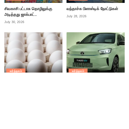
சிவகாசி பட்டாசு தொழிலுக்கு
வந்தாச்சு பிளாஸ்டிக் நோட்டுகள்
அடித்தது ஜாக்பாட்…
July 28, 2026
July 30, 2026
வர்த்தகம்
வர்த்தகம்
புதிய உச்சத்தில் முட்டை விலை
எலெக்ட்ரிக் கார் விற்பனையில்
சாதனை படைத்த டாடா
July 15, 2026
மோட்டார்ஸ், மஹிந்திரா
July 9, 2026