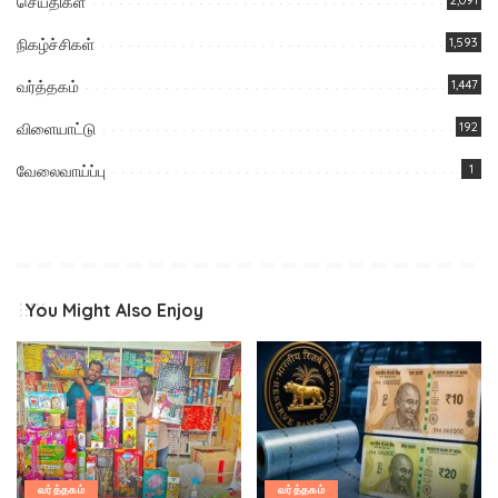
செய்திகள்
நிகழ்ச்சிகள்
1,593
வர்த்தகம்
1,447
விளையாட்டு
192
வேலைவாய்ப்பு
1
You Might Also Enjoy
வர்த்தகம்
வர்த்தகம்