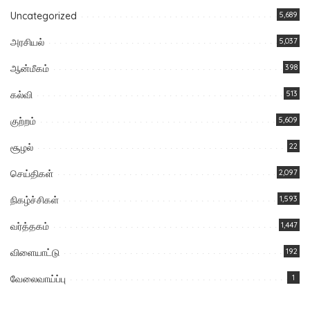
Uncategorized
5,689
அரசியல்
5,037
ஆன்மீகம்
398
கல்வி
513
குற்றம்
5,609
சூழல்
22
செய்திகள்
2,097
நிகழ்ச்சிகள்
1,593
வர்த்தகம்
1,447
விளையாட்டு
192
வேலைவாய்ப்பு
1