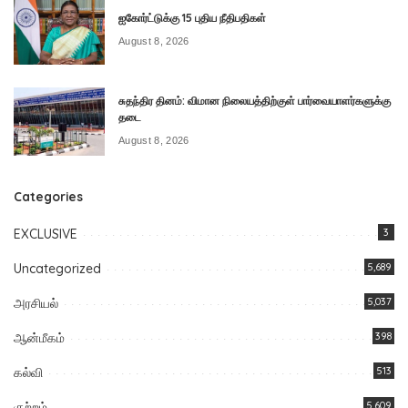
ஐகோர்ட்டுக்கு 15 புதிய நீதிபதிகள்
August 8, 2026
சுதந்திர தினம்: விமான நிலையத்திற்குள் பார்வையாளர்களுக்கு
தடை
August 8, 2026
Categories
EXCLUSIVE
3
Uncategorized
5,689
அரசியல்
5,037
ஆன்மீகம்
398
கல்வி
513
குற்றம்
5,609