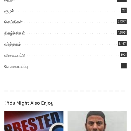
சூழல்
22
செய்திகள்
2,097
நிகழ்ச்சிகள்
1,593
வர்த்தகம்
1,447
விளையாட்டு
192
வேலைவாய்ப்பு
1
You Might Also Enjoy