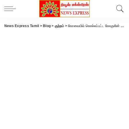
News Express Tamil
>
Blog
>
குற்றம்
>
கோவையில் கொல்லப்பட்ட கோகுலின் தம்பி மீது தாக்குதல்- போலீஸ் விசாரணை..!