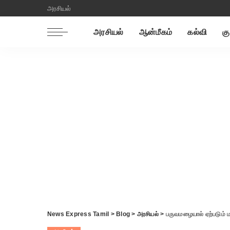
அரசியல்
அரசியல்
ஆன்மீகம்
கல்வி
கு
News Express Tamil
>
Blog
>
அரசியல்
>
பருவமழையால் ஏற்படும் மனித உயி