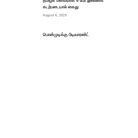
தமிழக மீனவர்கள் 8 பேர் இலங்கை
கடற்படையால் கைது
August 6, 2026
பொன்முடிக்கு பிடிவாரண்ட்
August 6, 2026
செயற்கைப் பன்னீருக்கு தடை
August 6, 2026
Categories
EXCLUSIVE
3
Uncategorized
5,689
அரசியல்
5,035