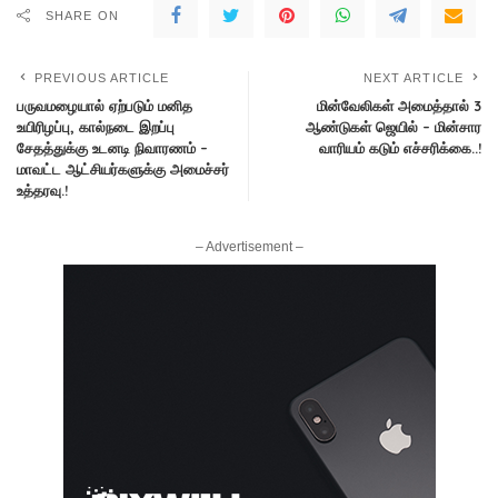
SHARE ON
PREVIOUS ARTICLE
NEXT ARTICLE
பருவமழையால் ஏற்படும் மனித
மின்வேலிகள் அமைத்தால் 3
உயிரிழப்பு, கால்நடை இறப்பு
ஆண்டுகள் ஜெயில் – மின்சார
சேதத்துக்கு உடனடி நிவாரணம் –
வாரியம் கடும் எச்சரிக்கை..!
மாவட்ட ஆட்சியர்களுக்கு அமைச்சர்
உத்தரவு.!
– Advertisement –