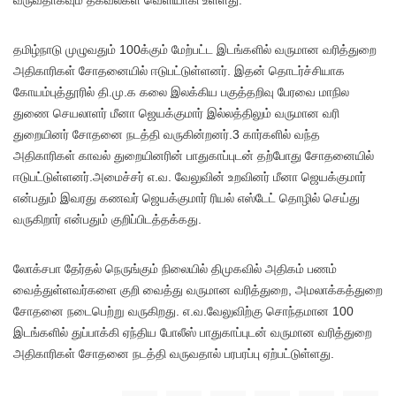
வருவதாகவும் தகவல்கள் வெளியாகி உள்ளது.
தமிழ்நாடு முழுவதும் 100க்கும் மேற்பட்ட இடங்களில் வருமான வரித்துறை
அதிகாரிகள் சோதனையில் ஈடுபட்டுள்ளனர். இதன் தொடர்ச்சியாக
கோயம்புத்தூரில் தி.மு.க கலை இலக்கிய பகுத்தறிவு பேரவை மாநில
துணை செயலாளர் மீனா ஜெயக்குமார் இல்லத்திலும் வருமான வரி
துறையினர் சோதனை நடத்தி வருகின்றனர்.3 கார்களில் வந்த
அதிகாரிகள் காவல் துறையினரின் பாதுகாப்புடன் தற்போது சோதனையில்
ஈடுபட்டுள்ளனர்.அமைச்சர் எ.வ. வேலுவின் உறவினர் மீனா ஜெயக்குமார்
என்பதும் இவரது கணவர் ஜெயக்குமார் ரியல் எஸ்டேட் தொழில் செய்து
வருகிறார் என்பதும் குறிப்பிடத்தக்கது.
லோக்சபா தேர்தல் நெருங்கும் நிலையில் திமுகவில் அதிகம் பணம்
வைத்துள்ளவர்களை குறி வைத்து வருமான வரித்துறை, அமலாக்கத்துறை
சோதனை நடைபெற்று வருகிறது. எ.வ.வேலுவிற்கு சொந்தமான 100
இடங்களில் துப்பாக்கி ஏந்திய போலீஸ் பாதுகாப்புடன் வருமான வரித்துறை
அதிகாரிகள் சோதனை நடத்தி வருவதால் பரபரப்பு ஏற்பட்டுள்ளது.