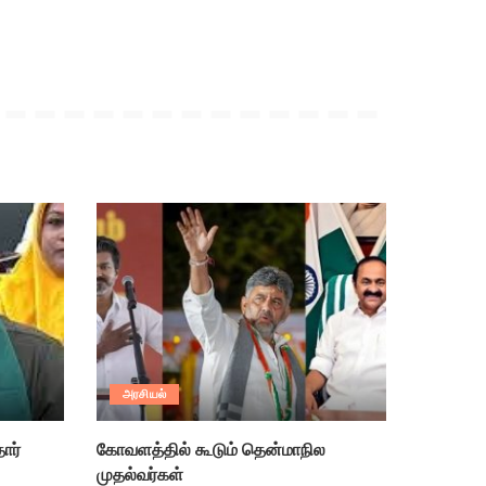
அரசியல்
ார்
கோவளத்தில் கூடும் தென்மாநில
முதல்வர்கள்