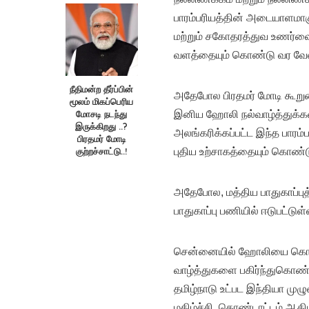
பாரம்பரியத்தின் அடையாளமாக
மற்றும் சகோதரத்துவ உணர்வை 
வளத்தையும் கொண்டு வர வேண்ட
நீதிமன்ற தீர்ப்பின்
அதேபோல பிரதமர் மோடி கூறுகை
மூலம் மிகப்பெரிய
மோசடி நடந்து
இனிய ஹோலி நல்வாழ்த்துக்கள
இருக்கிறது ..?
அலங்கரிக்கப்பட்ட இந்த பாரம்
பிரதமர் மோடி
குற்றச்சாட்டு..!
புதிய உற்சாகத்தையும் கொண்டு 
அதேபோல, மத்திய பாதுகாப்புத்
பாதுகாப்பு பணியில் ஈடுபட்
சென்னையில் ஹோலியை கொண்ட
வாழ்த்துகளை பகிர்ந்துகொண்
தமிழ்நாடு உட்பட இந்தியா முழ
மகிழ்ச்சி, கொண்டாட்டம் ஆக