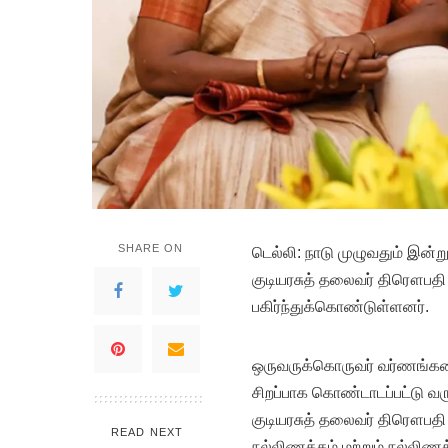
SHARE ON
டெல்லி: நாடு முழுவதும் இன்
குடியரசுத் தலைவர் திரௌபதி ம
பகிர்ந்துக்கொண்டுள்ளனர்.
ஒருவருக்கொருவர் வர்ணங்கள
சிறப்பாக கொண்டாடப்பட்டு வர
குடியரசுத் தலைவர் திரௌபதி ம
READ NEXT
நல்லிணக்கம் மற்றும் நல்லிண