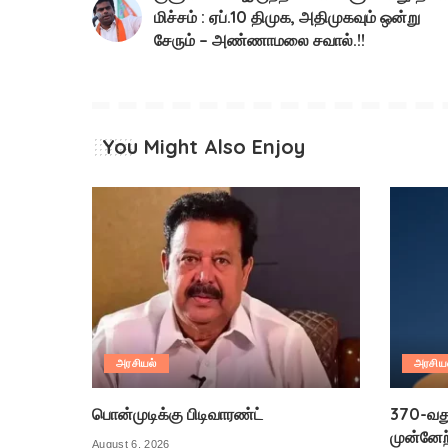
மிச்சம் : ஏப்.10 திமுக, அதிமுகவும் ஒன்று
சேரும் – அண்ணாமலை சவால்.!!
You Might Also Enjoy
அரசியல்
அரசிய
பொன்முடிக்கு பிடிவாரண்ட்
370-வது 
முன்னேற்
August 6, 2026