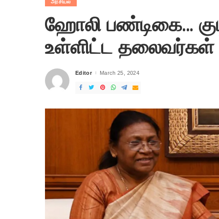
அரசியல்
ஹோலி பண்டிகை… குடி
உள்ளிட்ட தலைவர்கள் வ
Editor
March 25, 2024
Posted
by