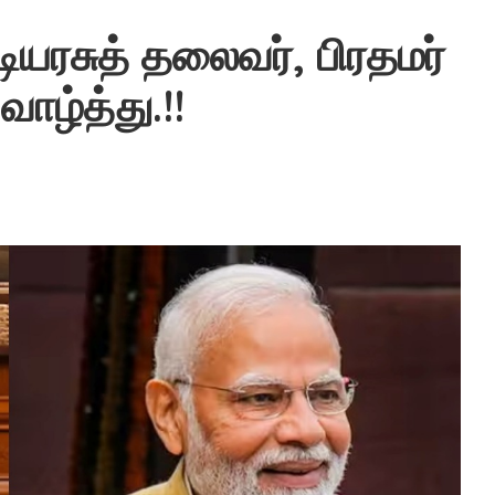
யரசுத் தலைவர், பிரதமர்
ாழ்த்து.!!