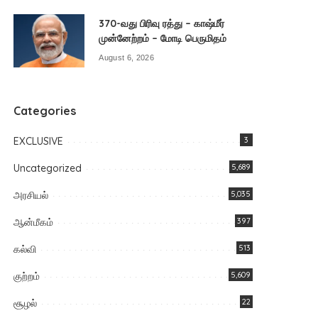
370-வது பிரிவு ரத்து – காஷ்மீர்
முன்னேற்றம் – மோடி பெருமிதம்
August 6, 2026
Categories
EXCLUSIVE
3
Uncategorized
5,689
அரசியல்
5,035
ஆன்மீகம்
397
கல்வி
513
குற்றம்
5,609
சூழல்
22