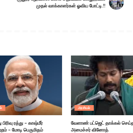
முதல் வாக்காளர்கள் ஓவிய போட்டி.!!
ல்
அரசியல்
பிரிவு ரத்து – காஷ்மீர்
வேளாண் பட்ஜெட் தாக்கல் செய்த
றம் – மோடி பெருமிதம்
அமைச்சர் வினோத்