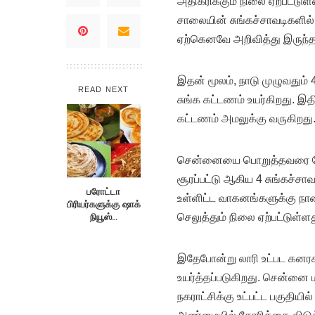
அதிகரிக்கும் நிலை ஏற்பட்டு
சாலையின் சுங்கச்சாவடிகளில்,
ஏற்கெனவே அறிவித்து இருந்த
இதன் மூலம், நாடு முழுவதும் 4
READ NEXT
சுங்க கட்டணம் உயர்கிறது. இதி
கட்டணம் அமலுக்கு வருகிறது
சென்னையை பொறுத்தவரை தேசி
சூரப்பட்டு ஆகிய 4 சுங்கச்சாவ
பரோட்டா
உள்ளிட்ட வாகனங்களுக்கு நா
பிரியர்களுக்கு ஷாக்
நியூஸ்…
செலுத்தும் நிலை ஏற்பட்டுள்ளத
இதேபோன்று லாரி உட்பட கனரக
உயர்த்தப்படுகிறது. சென்னை மற
நகராட்சிக்கு உட்பட்ட பகுதிய