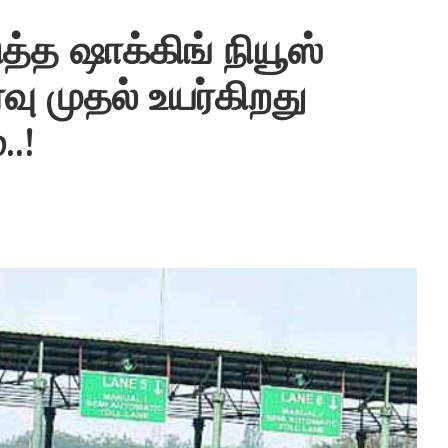
்த ஷாக்கிங் நியூஸ்
ு முதல் உயர்கிறது
..!