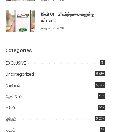
இனி UPI பரிவர்த்தனைகளுக்கு
கட்டணம்
August 7, 2026
Categories
EXCLUSIVE
3
Uncategorized
5,689
அரசியல்
5,036
ஆன்மீகம்
398
கல்வி
513
குற்றம்
5,609
சூழல்
22