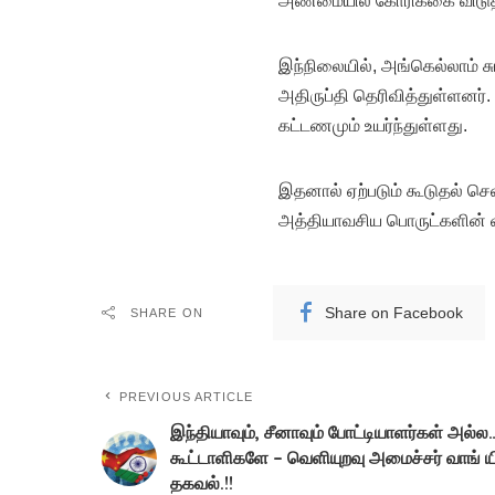
அண்மையில் கோரிக்கை விடுத
இந்நிலையில், அங்கெல்லாம் ச
அதிருப்தி தெரிவித்துள்ளனர்.
கட்டணமும் உயர்ந்துள்ளது.
இதனால் ஏற்படும் கூடுதல் செல
அத்தியாவசிய பொருட்களின் வ
Share on Facebook
SHARE ON
PREVIOUS ARTICLE
இந்தியாவும், சீனாவும் போட்டியாளர்கள் அல்ல
கூட்டாளிகளே – வெளியுறவு அமைச்சர் வாங் ய
தகவல்.!!