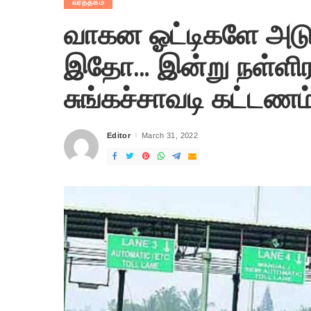
வர்த்தகம்
வாகன ஓட்டிகளே அடுத
இதோ… இன்று நள்ளிரவ
சுங்கச்சாவடி கட்டணம்
Editor
March 31, 2022
Posted
by