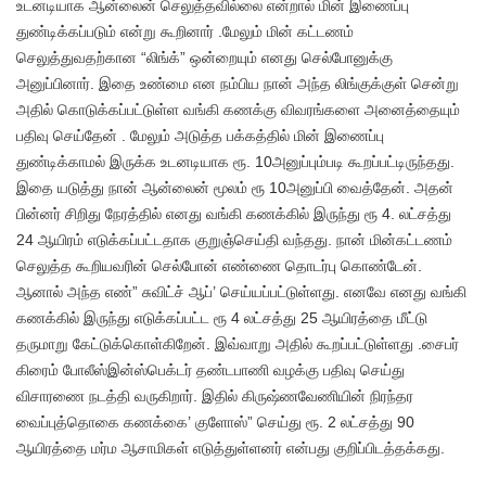
உடனடியாக ஆன்லைன் செலுத்தவில்லை என்றால் மின் இணைப்பு
துண்டிக்கப்படும் என்று கூறினார் .மேலும் மின் கட்டணம்
செலுத்துவதற்கான “லிங்க்” ஒன்றையும் எனது செல்போனுக்கு
அனுப்பினார். இதை உண்மை என நம்பிய நான் அந்த லிங்குக்குள் சென்று
அதில் கொடுக்கப்பட்டுள்ள வங்கி கணக்கு விவரங்களை அனைத்தையும்
பதிவு செய்தேன் . மேலும் அடுத்த பக்கத்தில் மின் இணைப்பு
துண்டிக்காமல் இருக்க உடனடியாக ரூ. 10அனுப்பும்படி கூறப்பட்டிருந்தது.
இதை யடுத்து நான் ஆன்லைன் மூலம் ரூ 10அனுப்பி வைத்தேன். அதன்
பின்னர் சிறிது நேரத்தில் எனது வங்கி கணக்கில் இருந்து ரூ 4. லட்சத்து
24 ஆயிரம் எடுக்கப்பட்டதாக குறுஞ்செய்தி வந்தது. நான் மின்கட்டணம்
செலுத்த கூறியவரின் செல்போன் எண்ணை தொடர்பு கொண்டேன்.
ஆனால் அந்த எண்” சுவிட்ச் ஆப்’ செய்யப்பட்டுள்ளது. எனவே எனது வங்கி
கணக்கில் இருந்து எடுக்கப்பட்ட ரூ 4 லட்சத்து 25 ஆயிரத்தை மீட்டு
தருமாறு கேட்டுக்கொள்கிறேன். இவ்வாறு அதில் கூறப்பட்டுள்ளது .சைபர்
கிரைம் போலீஸ்இன்ஸ்பெக்டர் தண்டபாணி வழக்கு பதிவு செய்து
விசாரணை நடத்தி வருகிறார். இதில் கிருஷ்ணவேணியின் நிரந்தர
வைப்புத்தொகை கணக்கை’ குளோஸ்” செய்து ரூ. 2 லட்சத்து 90
ஆயிரத்தை மர்ம ஆசாமிகள் எடுத்துள்ளனர் என்பது குறிப்பிடத்தக்கது.