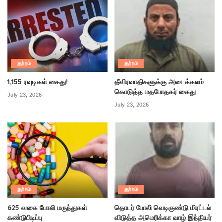
குற்றம்
குற்றம்
1,155 ரவுடிகள் கைது!
தீவிரவாதிகளுக்கு அடைக்கலம்
கொடுத்த மதபோதகர் கைது
July 23, 2026
July 23, 2026
குற்றம்
குற்றம்
625 வகை போலி மருந்துகள்
தொடர் போலி வெடிகுண்டு மிரட்டல்
கண்டுபிடிப்பு
விடுத்த அமெரிக்கா வாழ் இந்தியர்