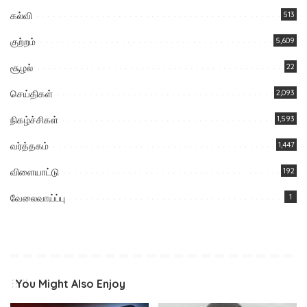
கல்வி
513
குற்றம்
5,609
சூழல்
22
செய்திகள்
2,093
நிகழ்ச்சிகள்
1,593
வர்த்தகம்
1,447
விளையாட்டு
192
வேலைவாய்ப்பு
1
You Might Also Enjoy