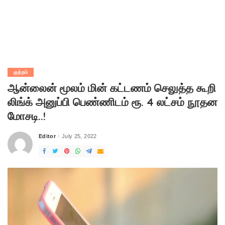
குற்றம்
ஆன்லைன் மூலம் மின் கட்டணம் செலுத்த கூறி
லிங்க் அனுப்பி பெண்ணிடம் ரூ. 4 லட்சம் நூதன
மோசடி..!
Editor
July 25, 2022
Posted
by