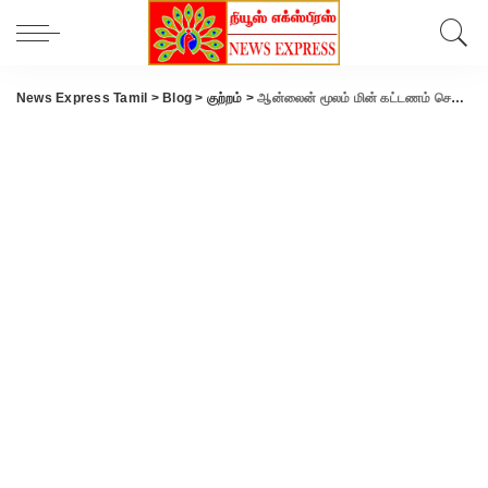
News Express Tamil
>
Blog
>
குற்றம்
>
ஆன்லைன் மூலம் மின் கட்டணம் செலுத்த கூறி லிங்க் அனுப்பி பெண்ணிடம் ரூ. 4 லட்சம் நூதன மோசடி..!