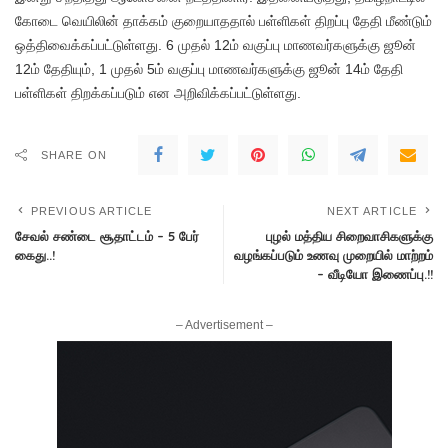
கோடை வெயிலின் தாக்கம் குறையாததால் பள்ளிகள் திறப்பு தேதி மீண்டும்
ஒத்திவைக்கப்பட்டுள்ளது. 6 முதல் 12ம் வகுப்பு மாணவர்களுக்கு ஜூன்
12ம் தேதியும், 1 முதல் 5ம் வகுப்பு மாணவர்களுக்கு ஜூன் 14ம் தேதி
பள்ளிகள் திறக்கப்படும் என அறிவிக்கப்பட்டுள்ளது.
SHARE ON
PREVIOUS ARTICLE
NEXT ARTICLE
சேவல் சண்டை சூதாட்டம் – 5 பேர்
புழல் மத்திய சிறைவாசிகளுக்கு
கைது..!
வழங்கப்படும் உணவு முறையில் மாற்றம்
– வீடியோ இணைப்பு.!!
– Advertisement –