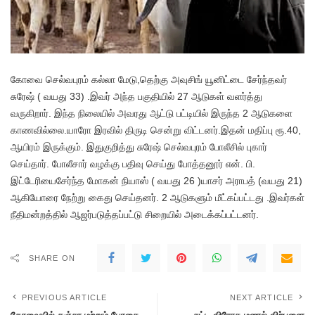
கோவை செல்வபுரம் கல்லா மேடு,தெற்கு அவுசிங் யூனிட்டை சேர்ந்தவர்
சுரேஷ் ( வயது 33) .இவர் அந்த பகுதியில் 27 ஆடுகள் வளர்த்து
வருகிறார். இந்த நிலையில் அவரது ஆட்டு பட்டியில் இருந்த 2 ஆடுகளை
காணவில்லை.யாரோ இரவில் திருடி சென்று விட்டனர்.இதன் மதிப்பு ரூ.40,
ஆயிரம் இருக்கும். இதுகுறித்து சுரேஷ் செல்வபுரம் போலீசில் புகார்
செய்தார். போலீசார் வழக்கு பதிவு செய்து போத்தனூர் என். பி.
இட்டேரியைசேர்ந்த மோகன் நியாஸ் ( வயது 26 )யாசர் அராபத் (வயது 21)
ஆகியோரை நேற்று கைது செய்தனர். 2 ஆடுகளும் மீட்கப்பட்டது .இவர்கள்
நீதிமன்றத்தில் ஆஜர்படுத்தப்பட்டு சிறையில் அடைக்கப்பட்டனர்.
SHARE ON
PREVIOUS ARTICLE
NEXT ARTICLE
கோவையில் கஞ்சா மற்றும் போதை
சட்ட விரோத மணல் விற்பனை