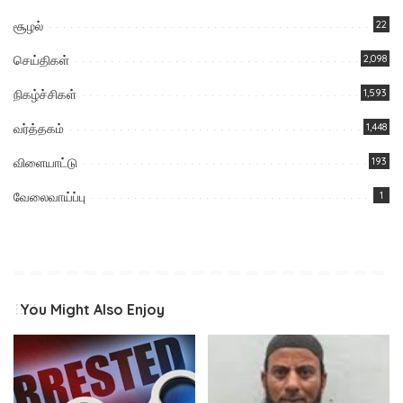
சூழல்
22
செய்திகள்
2,098
நிகழ்ச்சிகள்
1,593
வர்த்தகம்
1,448
விளையாட்டு
193
வேலைவாய்ப்பு
1
You Might Also Enjoy