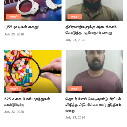
குற்றம்
குற்றம்
1,155 ரவுடிகள் கைது!
தீவிரவாதிகளுக்கு அடைக்கலம்
கொடுத்த மதபோதகர் கைது
July 23, 2026
July 23, 2026
குற்றம்
குற்றம்
625 வகை போலி மருந்துகள்
தொடர் போலி வெடிகுண்டு மிரட்டல்
கண்டுபிடிப்பு
விடுத்த அமெரிக்கா வாழ் இந்தியர்
கைது
July 23, 2026
July 23, 2026