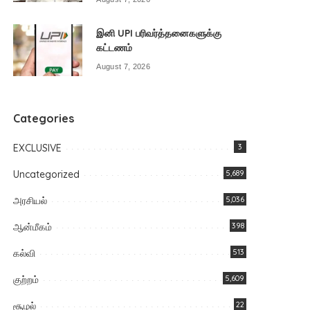
இனி UPI பரிவர்த்தனைகளுக்கு
கட்டணம்
August 7, 2026
Categories
EXCLUSIVE
3
Uncategorized
5,689
அரசியல்
5,036
ஆன்மீகம்
398
கல்வி
513
குற்றம்
5,609
சூழல்
22