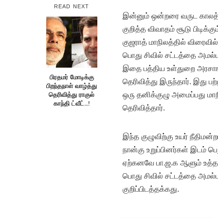
READ NEXT
இன்னும் ஒன்றரை வருட காலத்
குறித்த விவாதம் சூடு பிடிக்க
குஜராத் மாநிலத்தில் விரைவில
பொது சிவில் சட்டத்தை அமல்ப
இதை பத்திய உள்துறை அரசாங்க
பிரதமர் மோடிக்கு
தெரிவித்து இருந்தார். இது பற
பிறந்தநாள் வாழ்த்து
தெரிவித்து ராகுல்
ஒரு தனிக்குழு அமைப்பது மாநி
காந்தி ட்வீட்…!
தெரிவித்தார்.
இந்த குழுவிற்கு உயர் நீதிமன்
நான்கு உறுப்பினர்கள் இடம் ப
ஏற்கனவே பா.ஜ.க ஆளும் உத்த
பொது சிவில் சட்டத்தை அமல்ப
குறிப்பிடத்தக்கது.