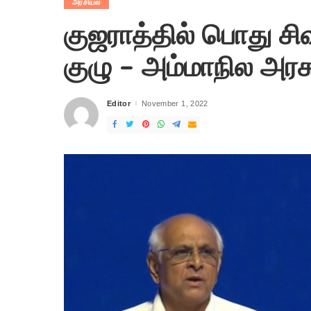
அரசியல்
குஜராத்தில் பொது சிவ
குழு – அம்மாநில அரசு 
Editor
November 1, 2022
Posted
by