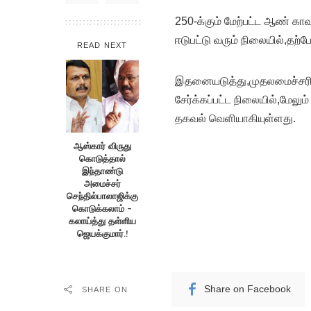
250-க்கும் மேற்பட்ட ஆண் காவ
ஈடுபட்டு வரும் நிலையில்,தற்
READ NEXT
இதனையடுத்து,முதலமைச்சரின்
சேர்க்கப்பட்ட நிலையில்,மேல
தகவல் வெளியாகியுள்ளது.
ஆஸ்கார் விருது
கொடுத்தால்
இந்தாண்டு
அமைச்சர்
செந்தில்பாலாஜிக்கு
கொடுக்கலாம் –
கலாய்த்து தள்ளிய
ஜெயக்குமார்.!
Share on Facebook
SHARE ON