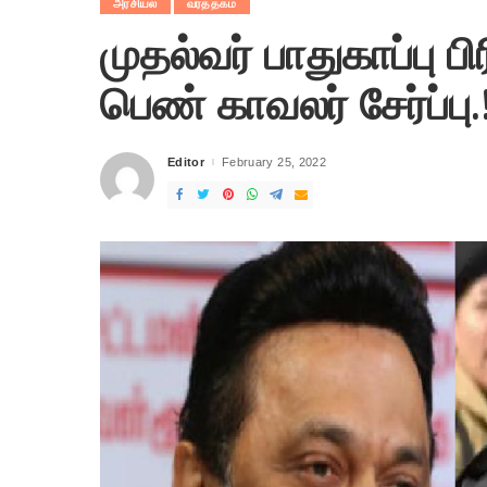
அரசியல்
வர்த்தகம்
முதல்வர் பாதுகாப்பு 
பெண் காவலர் சேர்ப்பு.!
Editor
February 25, 2022
Posted
by