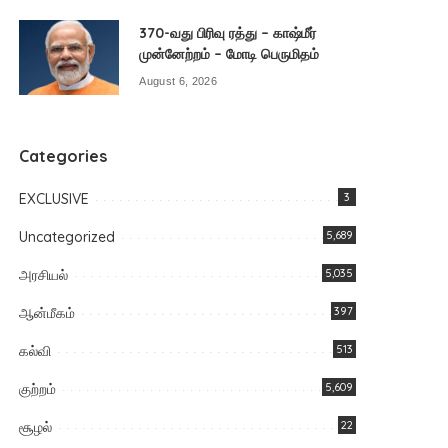
370-வது பிரிவு ரத்து – காஷ்மீர்
முன்னேற்றம் – மோடி பெருமிதம்
August 6, 2026
Categories
EXCLUSIVE
3
Uncategorized
5,689
அரசியல்
5,035
ஆன்மீகம்
397
கல்வி
513
குற்றம்
5,609
சூழல்
22