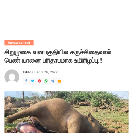
Uncategorized
சிறுமுகை வனபகுதியில கருச்சிதைவால்
பெண் யானை பரிதாபமாக உயிரிழப்பு.!!
Editor
April 26, 2022
Posted
by