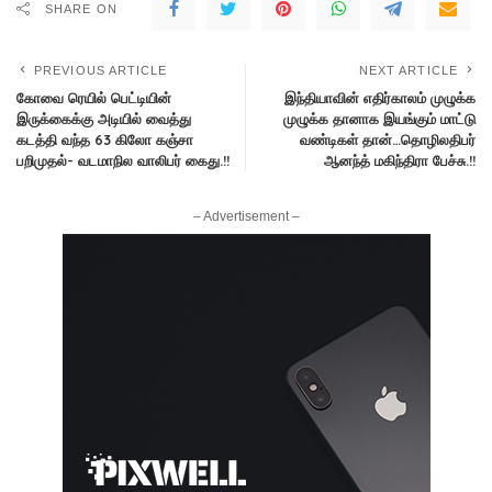
SHARE ON
PREVIOUS ARTICLE
NEXT ARTICLE
கோவை ரெயில் பெட்டியின்
இந்தியாவின் எதிர்காலம் முழுக்க
இருக்கைக்கு அடியில் வைத்து
முழுக்க தானாக இயங்கும் மாட்டு
கடத்தி வந்த 63 கிலோ கஞ்சா
வண்டிகள் தான்…தொழிலதிபர்
பறிமுதல்- வடமாநில வாலிபர் கைது.!!
ஆனந்த் மகிந்திரா பேச்சு.!!
– Advertisement –