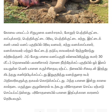
கோவை மாவட்டம் சிறுமுகை வனச்சரகம், மோதூர் பெத்திக்குட்டை
காப்புக்காடு, பெத்திக்குட்டை பிரிவு, பெத்திக்குட்டை சுற்று, இரட்டைக்
கண் பாலம் வனப் பகுதியில் பிரிவு வனவர், சுற்று வனக்காப்பாளர்,
வனக்காவலர் மற்றும் வேட்டைத் தடுப்பு காவலர்கள் நேற்றுரோந்து
சுற்றிவந்தனர் .அப் போது மாலை வனப்பகுதி எல்லையிலிருந்து சுமார் 30
மீட்டர் தொலைவில் பவானிசாகர் அணை நீர்த்தேக்கப் பகுதியில் ஒர் இளம்
வயதுள்ள பெண் யானை கருச்சிதைவு ஏற்பட்ட நிலையில் சிசுவுடன் இறந்து
கிடந்தது கண்டுபிடிக்கப்பட்டது.இதுகுறித்து வனத்துறை உயர்
அதிகாரிகளுக்கு தகவல் கொடுக்கப்பட்டது. அந்த யானை இன்று காலை
கால்நடை மருத்துவ குழுவினரால் உடற்கூறு பரிசோதனை செய்ய ஏற்பாடு
செய்யப்பட்டுள்ளது. பரிசோதனையில் யானை இறப்புக்கான காரணம்
தெரியவரும்.