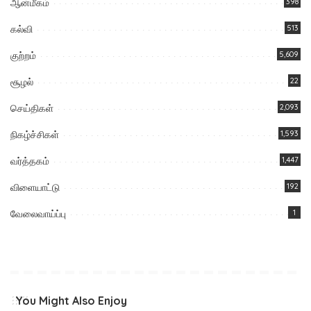
ஆன்மீகம்
398
கல்வி
513
குற்றம்
5,609
சூழல்
22
செய்திகள்
2,093
நிகழ்ச்சிகள்
1,593
வர்த்தகம்
1,447
விளையாட்டு
192
வேலைவாய்ப்பு
1
You Might Also Enjoy