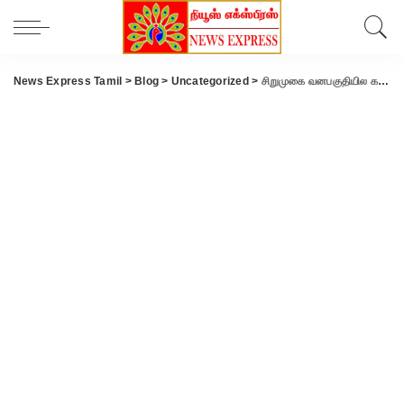
News Express Tamil
>
Blog
>
Uncategorized
>
சிறுமுகை வனபகுதியில கருச்சிதைவால் பெண் யானை பரிதாபமாக உயிரிழப்பு.!!