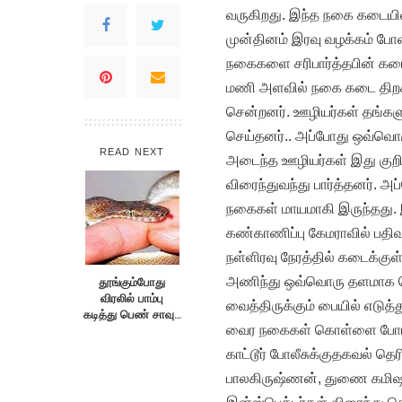
வருகிறது. இந்த நகை கடையில்
முன்தினம் இரவு வழக்கம் போ
நகைகளை சரிபார்த்தபின் கடைய
மணி அளவில் நகை கடை திறக்க
சென்றனர். ஊழியர்கள் தங்கள
செய்தனர்.. அப்போது ஒவ்வொர
READ NEXT
அடைந்த ஊழியர்கள் இது குறி
விரைந்துவந்து பார்த்தனர். அ
நகைகள் மாயமாகி இருந்தது.
கண்காணிப்பு கேமராவில் பத
நள்ளிரவு நேரத்தில் கடைக்கு
அணிந்து ஒவ்வொரு தளமாக ச
தூங்கும்போது
விரலில் பாம்பு
வைத்திருக்கும் பையில் எடுத்
கடித்து பெண் சாவு…
வைர நகைகள் கொள்ளை போய் உ
காட்டூர் போலீசுக்குதகவல் தெ
பாலகிருஷ்ணன், துணை கமிஷனர