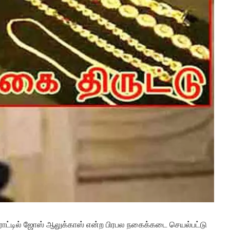
ரோட்டில் ஜோஸ் ஆலுக்காஸ் என்ற பிரபல நகைக்கடை செயல்பட்டு