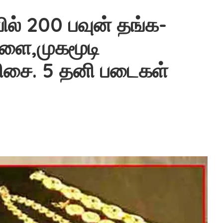
 200 பவுன் தங்க-
ை,முகமூடி
சை. 5 தனி படைகள்