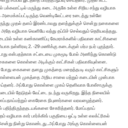
ென்று சம்பவ இடத்தை பார்த்தஆய்வு செய்தனர். முதல் கட்ட
பக்கவாட்டில் மருந்து கடை அருகே உள்ள சிறிய சந்து வழியாக
அமைக்கப்பட்டிருந்த வெண்டிலேட்டரை உடைத்து உள்ளே
்கிருந்து முதல் தளம் இரண்டாவது தளத்துக்குச் சென்று நகைகளை
 அதே வழியாக வெளியே வந்து தப்பிச் செல்வதும் தெரியவந்தது.
டையில் உள்ள கண்காணிப்பு கேமராக்களில் பதிவான காட்சிகளை
ாக நள்ளிரவு 2. -29 மணிக்கு கடைக்குள் மர்ம நபர் புகுந்தார்.
ூடாது என்பதற்காக சட்டையை முகமூடி போல் அணிந்து கொண்டு
ைகளை கொள்ளை அடிக்கும் காட்சிகள் பதிவாகியுள்ளன.
் போது கைகளை தனது முகத்தை மறைத்தபடி வரும் காட்சிகளும்
 கொள்ளையன் முகத்தை அறிய சாலை மற்றும் கடையின் முன்பாக
ய்தனர். அப்போது கொள்ளை முகம் தெளிவாக போலீசாருக்கு
படையில் தேடுதல் வேட்டை நடந்து வருகிறது. இந்த நிலையில்
 மோப்பநாய்மற்றும் கைரேகை நிபுணர்களை வரவழைத்தனர்.
 பதிந்திருந்ததடயங்களை சேகரித்தனர். மோப்பநாய்
ம் வழியாக கார் பார்க்கிங் பகுதியை ஒட்டி உள்ள எலக்ட்ரிகல்
ு சென்று நின்று கொண்டது..அப்போது அங்கு கொள்ளையன்