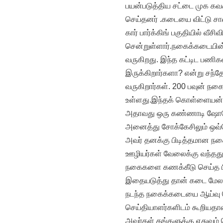
பயன்படுத்திய சட்டை முக கவசம
செய்தனர் .கடையை விட்டு ச
கார் பார்க்கிங் பகுதியில் வ
சென்றுள்ளார்.நகைக்கடையின் 
வருகிறது. இந்த கட்டிட பணிகள
இருக்கிறார்களா? என்று சந்த
வருகிறார்கள். 200 பவுன் நகை
உள்ளது.இந்தக் கொள்ளையன் ந
அதாவது ஒரு கண்ணாடி ஷோகே
அனைத்து சோக்கேசிலும் ஒவ்வ
அவர் தனக்கு பிடித்தமான நகை
ஊழியர்கள் வேலைக்கு வந்தது
நகைகளை கணக்கீடு செய்த ப
இதையடுத்து தான் கடை மேலா
நடந்த நகைக்கடையை ஆய்வு 
செய்தியாளர்களிடம் கூறியதாவ
அவர்கள் தங்களுக்கு எதுவும் 