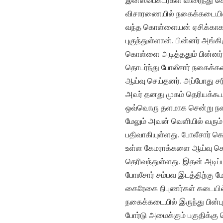
இன்ஸ்பெக்டர்கள் விரைந்து ச
விசாரணையில் நகைக்கடையில் 
வந்த கொள்ளையன் ஏசிக்காக 
புகுந்துள்ளான். பின்னர் அங
கொள்ளை அடித்ததும் பின்னர்
தொடர்ந்து போலீசார் நகைக்க
ஆய்வு செய்தனர். அப்போது சரிய
அவர் தனது முகம் தெரியக்க
ஒவ்வொரு தளமாக சென்று நக
மேலும் அவன் வெளியில் வரும
பதிவாகியுள்ளது. போலீசார்
உள்ள கேமராக்களை ஆய்வு செ
தெரிவந்துள்ளது. இதன் அடிப்
போலீசார் சம்பவ இடத்திற்கு
கைரேகை நிபுணர்கள் கடையில்
நகைக்கடையில் இருந்து பின்புற
போர்டு அமைக்கும் பகுதிக்க