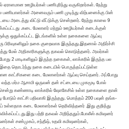
 ஏராளமான ஊழியர்கள் பணிபுரிந்து வருகிறார்கள். நேற்று
ல பணியாளர்கள் அனைவரும் பணி முடிந்து விற்பனைக்கு பின்
ை அடைத்து விட்டு வீட்டுக்கு சென்றனர். நேற்று காலை 9
ப்பட்டது .கடை மேலாளர் மற்றும் ஊழியர்கள் கடைக்குள்
ுக்கு ஒதுக்கப்பட்ட இடங்களில் உள்ள நகைகளை ஆய்வு
ு பிரிவுகளிலும் நகை குறைவாக இருந்தது.இதனால் அதிர்ச்சி
த்து மேல் அதிகாரிகளுக்கு தகவல் கொடுத்தனர். அவர்கள்
ப்போது 2 மாடிகளிலும் இருந்த நகைகள், லாக்கரில் இருந்த பல
 இதை தொடர்ந்து நகை கடையில் பொருத்தப்பட்டுள்ள
ிவான காட்சிகளை கடை மேலாளர்கள் ஆய்வு செய்தனர். அப்போது
ள் வந்த மர்ம ஆசாமி ஒருவன் தன் சட்டையை முகமூடி போல்
ென்று கண்ணாடி லாக்கரில் ஷோகேசில் உள்ள நகைகளை தான்
து போடும் காட்சி பதிவாகி இருந்தது. மொத்தம் 200 பவுன் தங்க-
ள்ளதாக கடை மேலாளர்கள் தெரிவித்தனர் .இது குறித்து
ரிவிக்கப்பட்டது.இது பற்றி தகவல் அறிந்ததும்.போலீஸ் கமிஷனர்
்கள் சண்முகம், சந்தீஷ், உதவி கமிஷனர்கள்,