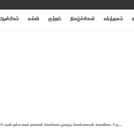
ஆன்மீகம்
கல்வி
குற்றம்
நிகழ்ச்சிகள்
வர்த்தகம்
ன் தங்க-வைர நகைகள் கொள்ளை,முகமூடி கொள்ளையன் கைவரிசை. 5 தனி படைகள் அமைப்பு.