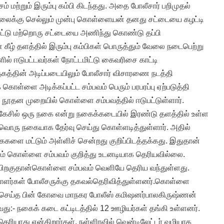
் மற்றும் இரும்பு கம்பி கிடந்தது. அதை போலீசார் பறிமுதல்
ாலைக்கு செல்லும் முன்பு கொள்ளையன் தனது சட்டையை கழட்டி
ீசிவிட்டு மற்றொரு சட்டையை அணிந்து கொண்டு தப்பி
கீழ் தளத்தில் இரும்பு கம்பிகள் பொருத்தும் வேலை நடைபெற்று
ில் ஈடுபட்டவர்கள் நோட்டமிட்டு கைவரிசை காட்டி
ேகத்தின் அடிப்படையிலும் போலீசார் விசாரணை நடத்தி
 கொள்ளை அடிக்கப்பட்ட சம்பவம் பெரும் பரபரப்பு ஏற்படுத்தி
ூதன முறையில் கொள்ளை சம்பவத்தில் ஈடுபட்டுள்ளார்.
சில் ஒரு நகை என்று நகைக்கடையில் இரண்டு தளத்தில் உள்ள
ொரு நகையாக தேர்வு செய்து கொள்ளடித்துள்ளார். அதில்
களை மட்டும் அள்ளிச் சென்றது குறிப்பிடத்தக்கது. இதுதான்
ம் கொள்ளை சம்பவம் குறித்து உடனடியாக தெரியவில்லை.
ிறகுதான்கொள்ளை சம்பவம் வெளியே தெரிய வந்துள்ளது.
ளர்கள் போலீசருக்கு தகவல்தெரிவித்துள்ளனர்.கொள்ளை
செய்த பின் கோவை மாநகர போலீஸ் கமிஷனர்பாலகிருஷ்ணன்
து:- நகைக் கடை கட்டிடத்தில் 12 ஊழியர்கள் தங்கி உள்ளனர்.
தெரியாது என்கிறார்கள். நள்ளிரவில் வென்டிலேட்டர் வழியாக