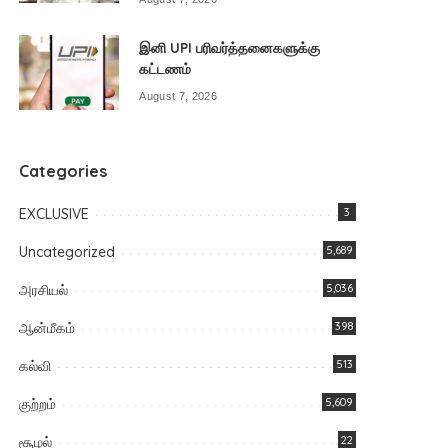
இனி UPI பரிவர்த்தனைகளுக்கு
கட்டணம்
August 7, 2026
Categories
EXCLUSIVE
3
Uncategorized
5,689
அரசியல்
5,036
ஆன்மீகம்
398
கல்வி
513
குற்றம்
5,609
சூழல்
22