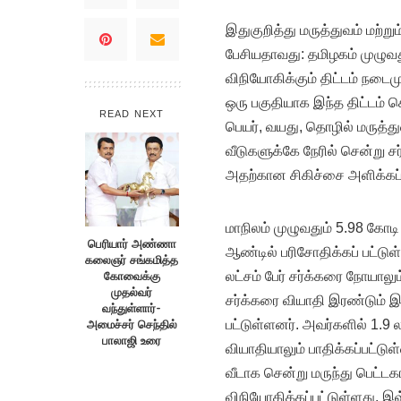
இதுகுறித்து மருத்துவம் மற்று
பேசியதாவது: தமிழகம் முழுவத
விநியோகிக்கும் திட்டம் நடைம
ஒரு பகுதியாக இந்த திட்டம் செ
READ NEXT
பெயர், வயது, தொழில் மருத்துவ 
வீடுகளுக்கே நேரில் சென்று ச
அதற்கான சிகிச்சை அளிக்கப்ப
மாநிலம் முழுவதும் 5.98 கோட
பெரியார் அண்ணா
ஆண்டில் பரிசோதிக்கப் பட்டுள்
கலைஞர் சங்கமித்த
கோவைக்கு
லட்சம் பேர் சர்க்கரை நோயாலும்
முதல்வர்
சர்க்கரை வியாதி இரண்டும் இ
வந்துள்ளார்-
அமைச்சர் செந்தில்
பட்டுள்ளனர். அவர்களில் 1.9 லட
பாலாஜி உரை
வியாதியாலும் பாதிக்கப்பட்டு
வீடாக சென்று மருந்து பெட்டக
விநியோகிக்கப்பட்டுள்ளது. இவ