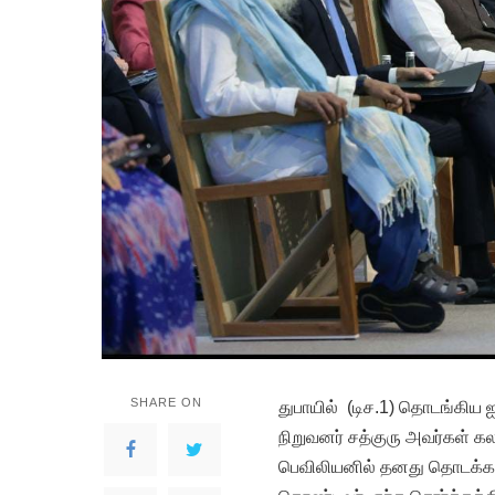
SHARE ON
துபாயில் (டிச.1) தொடங்கிய ஐ
நிறுவனர் சத்குரு அவர்கள் கல
பெவிலியனில் தனது தொடக்க உர