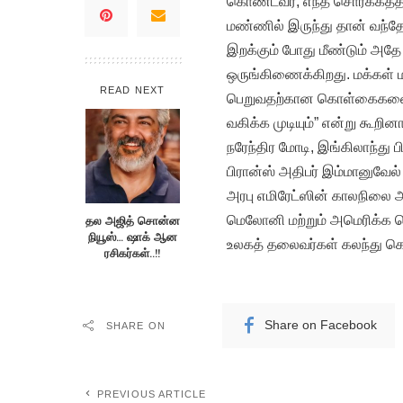
கொண்டவர், எந்த சொர்க்கத்தி
மண்ணில் இருந்து தான் வந்
இறக்கும் போது மீண்டும் அத
ஒருங்கிணைக்கிறது. மக்கள் மற
READ NEXT
பெறுவதற்கான கொள்கைகளை செ
வகிக்க முடியும்” என்று கூறின
நரேந்திர மோடி, இங்கிலாந்து 
பிரான்ஸ் அதிபர் இம்மானுவே
அரபு எமிரேட்ஸின் காலநிலை அ
மெலோனி மற்றும் அமெரிக்க வ
தல அஜித் சொன்ன
நியூஸ்… ஷாக் ஆன
உலகத் தலைவர்கள் கலந்து க
ரசிகர்கள்..!!
Share on Facebook
SHARE ON
PREVIOUS ARTICLE