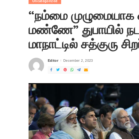
Uncategorized
“நம்மை முழுமையாக 
மண்ணே” துபாயில் நட
மாநாட்டில் சத்குரு சிற
Editor
December 2, 2023
Posted
by