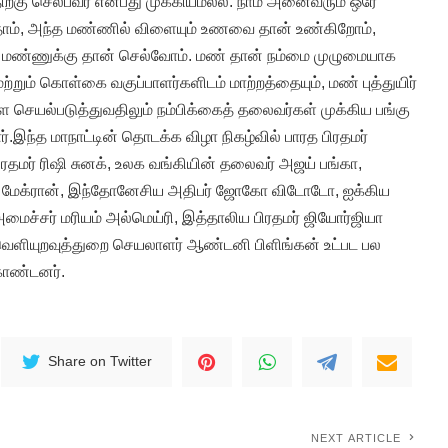
ற்கு செல்பவர் என்பது முக்கியமல்ல. நாம் அனைவரும் ஒரே
தோம், அந்த மண்ணில் விளையும் உணவை தான் உண்கிறோம்,
ே மண்ணுக்கு தான் செல்வோம். மண் தான் நம்மை முழுமையாக
்றும் கொள்கை வகுப்பாளர்களிடம் மாற்றத்தையும், மண் புத்துயிர்
யல்படுத்துவதிலும் நம்பிக்கைத் தலைவர்கள் முக்கிய பங்கு
ார்.இந்த மாநாட்டின் தொடக்க விழா நிகழ்வில் பாரத பிரதமர்
பிரதமர் ரிஷி சுனக், உலக வங்கியின் தலைவர் அஜய் பங்கா,
ல் மேக்ரான், இந்தோனேசிய அதிபர் ஜோகோ விடோடோ, ஐக்கிய
மைச்சர் மரியம் அல்மெய்ரி, இத்தாலிய பிரதமர் ஜியோர்ஜியா
ெளியுறவுத்துறை செயலாளர் ஆண்டனி பிளிங்கன் உட்பட பல
ொண்டனர்.
Share on Twitter
NEXT ARTICLE