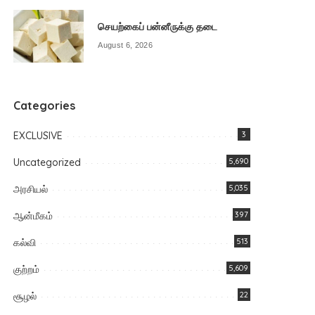
செயற்கைப் பன்னீருக்கு தடை
August 6, 2026
Categories
EXCLUSIVE
3
Uncategorized
5,690
அரசியல்
5,035
ஆன்மீகம்
397
கல்வி
513
குற்றம்
5,609
சூழல்
22