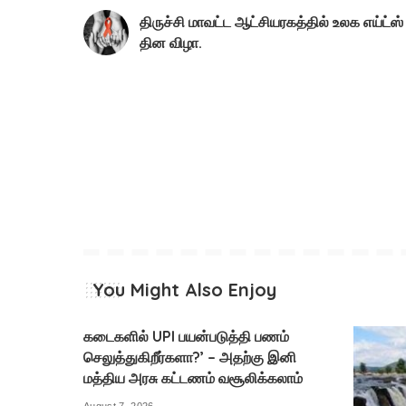
திருச்சி மாவட்ட ஆட்சியரகத்தில் உலக எய்ட்ஸ்
தின விழா.
You Might Also Enjoy
கடைகளில் UPI பயன்படுத்தி பணம்
செலுத்துகிறீர்களா?’ – அதற்கு இனி
மத்திய அரசு கட்டணம் வசூலிக்கலாம்
August 7, 2026