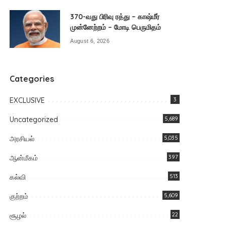
370-வது பிரிவு ரத்து – காஷ்மீர்
முன்னேற்றம் – மோடி பெருமிதம்
August 6, 2026
Categories
EXCLUSIVE
3
Uncategorized
5,689
அரசியல்
5,035
ஆன்மீகம்
397
கல்வி
513
குற்றம்
5,609
சூழல்
22