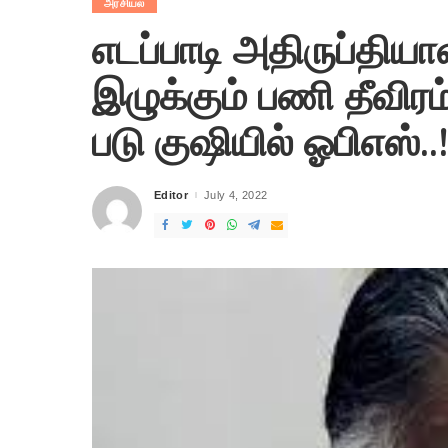
அரசியல்
எடப்பாடி அதிருப்திய
இழுக்கும் பணி தீவிரம
படு குஷியில் ஓபிஎஸ்..!
Editor
July 4, 2022
Posted
by