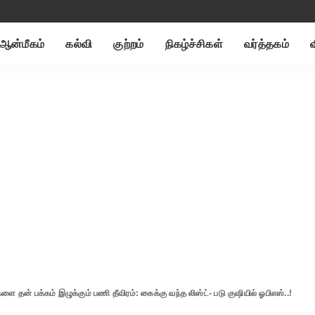
ஆன்மீகம்
கல்வி
குற்றம்
நிகழ்ச்சிகள்
வர்த்தகம்
களை தன் பக்கம் இழுக்கும் பணி தீவிரம்: கைக்கு வந்த லிஸ்ட்- படு குஷியில் ஓபிஎஸ்..!