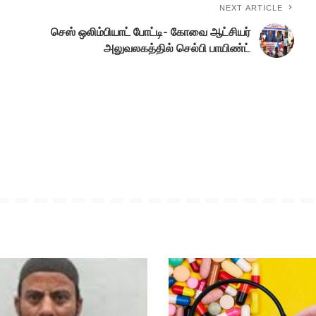
NEXT ARTICLE
செஸ் ஒலிம்பியாட் போட்டி- கோவை ஆட்சியர்
அலுவலகத்தில் செல்பி பாயிண்ட்