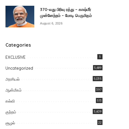
370-வது பிரிவு ரத்து – காஷ்மீர்
முன்னேற்றம் – மோடி பெருமிதம்
August 6, 2026
Categories
EXCLUSIVE
3
Uncategorized
5,689
அரசியல்
5,035
ஆன்மீகம்
397
கல்வி
513
குற்றம்
5,609
சூழல்
22