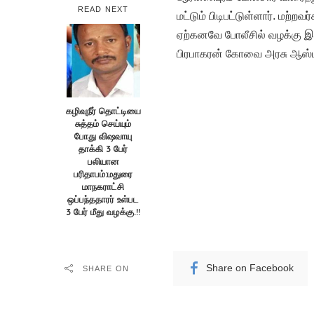
READ NEXT
மட்டும் பிடிபட்டுள்ளார். மற்றவ
ஏற்கனவே போலீசில் வழக்கு இர
பிரபாகரன் கோவை அரசு ஆஸ்பத்
கழிவுநீர் தொட்டியை
சுத்தம் செய்யும்
போது விஷவாயு
தாக்கி 3 பேர்
பலியான
பரிதாபம்:மதுரை
மாநகராட்சி
ஒப்பந்ததாரர் உள்பட
3 பேர் மீது வழக்கு.!!
Share on Facebook
SHARE ON