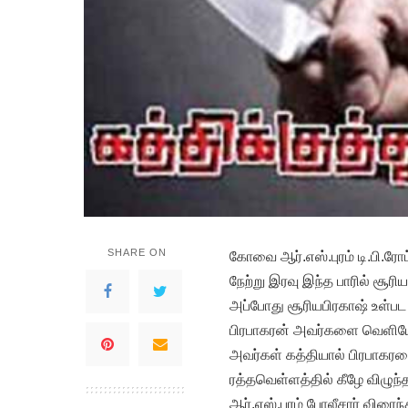
SHARE ON
கோவை ஆர்.எஸ்.புரம் டி.பி.ரோட
நேற்று இரவு இந்த பாரில் சூரி
அப்போது சூரியபிரகாஷ் உள்பட 
பிரபாகரன் அவர்களை வெளியே 
அவர்கள் கத்தியால் பிரபாகரனை
ரத்தவெள்ளத்தில் கீழே விழுந்
ஆர்.எஸ்.புரம் போலீசார் விரை