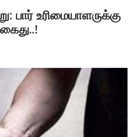
ு: பார் உரிமையாளருக்கு
 கைது..!