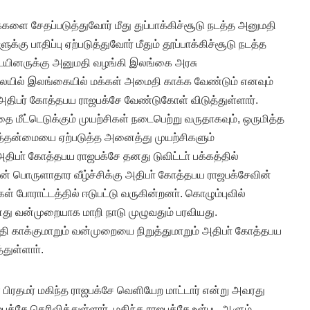
ை சேதப்படுத்துவோர் மீது துப்பாக்கிச்சூடு நடத்த அனுமதி
க்கு பாதிப்பு ஏற்படுத்துவோர் மீதும் தூப்பாக்கிச்சூடு நடத்த
படையினருக்கு அனுமதி வழங்கி இலங்கை அரசு
ிலையில் இலங்கையில் மக்கள் அமைதி காக்க வேண்டும் எனவும்
ிபர் கோத்தபய ராஜபக்சே வேண்டுகோள் விடுத்துள்ளார்.
ீட்டெடுக்கும் முயற்சிகள் நடைபெற்று வருதாகவும், ஒருமித்த
ைத்தன்மையை ஏற்படுத்த அனைத்து முயற்சிகளும்
அதிபா் கோத்தபய ராஜபக்சே தனது டுவிட்டா் பக்கத்தில்
் பொருளாதார வீழ்ச்சிக்கு அதிபா் கோத்தபய ராஜபக்சேவின்
 போராட்டத்தில் ஈடுபட்டு வருகின்றனா். கொழும்புவில்
து வன்முறையாக மாறி நாடு முழுவதும் பரவியது.
காக்குமாறும் வன்முறையை நிறுத்துமாறும் அதிபா் கோத்தபய
துள்ளாா்.
ிரதமர் மகிந்த ராஜபக்சே வெளியேற மாட்டார் என்று அவரது
ஜபக்சே தெரிவித்துள்ளார். மகிந்த ராஜபக்சே உள்பட ஆளும்