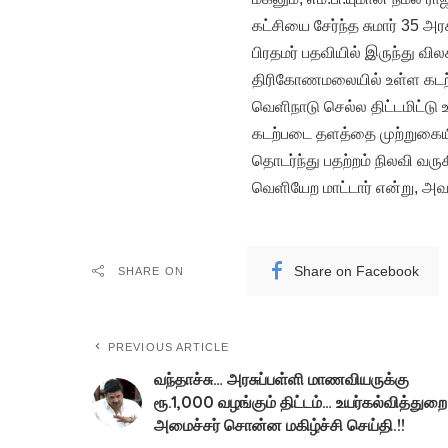
கட்சியை சேர்ந்த சுமார் 35 அர
பிரதமர் பதவியில் இருந்து வி
திரிகோணமலையில் உள்ள கடற்பட
வெளிநாடு செல்ல திட்டமிட்
கடற்படை தளத்தை முற்றுகையிட
தொடர்ந்து பதற்றம் நிலவி வர
வெளியேற மாட்டார் என்று, அவர
Share on Facebook
SHARE ON
PREVIOUS ARTICLE
வந்தாச்சு… அரசுப்பள்ளி மாணவியருக்கு
ரூ.1,000 வழங்கும் திட்டம்… உயர்கல்வித்துறை
அமைச்சர் சொன்ன மகிழ்ச்சி செய்தி.!!