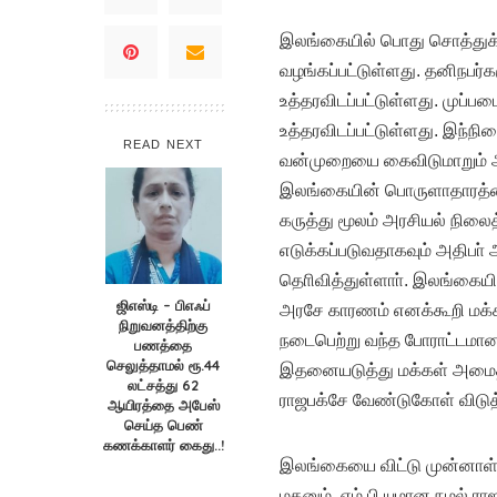
இலங்கையில் பொது சொத்துக்கள
வழங்கப்பட்டுள்ளது. தனிநபர்களு
உத்தரவிடப்பட்டுள்ளது. முப்
உத்தரவிடப்பட்டுள்ளது. இந்ந
READ NEXT
வன்முறையை கைவிடுமாறும் அத
இலங்கையின் பொருளாதாரத்தை ம
கருத்து மூலம் அரசியல் நில
எடுக்கப்படுவதாகவும் அதிபா் 
தொிவித்துள்ளாா். இலங்கையின
ஜிஎஸ்டி – பிஎஃப்
அரசே காரணம் எனக்கூறி மக்கள்
நிறுவனத்திற்கு
நடைபெற்று வந்த போராட்டமான
பணத்தை
செலுத்தாமல் ரூ.44
இதனையடுத்து மக்கள் அமைதி 
லட்சத்து 62
ராஜபக்சே வேண்டுகோள் விடுத்
ஆயிரத்தை அபேஸ்
செய்த பெண்
கணக்காளர் கைது..!
இலங்கையை விட்டு முன்னாள் ப
மகனும், எம்.பி.யுமான நமல் ரா