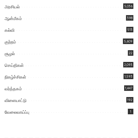
அரசியல்
5,036
ஆன்மீகம்
398
கல்வி
513
குற்றம்
5,609
சூழல்
22
செய்திகள்
2,093
நிகழ்ச்சிகள்
1,593
வர்த்தகம்
1,447
விளையாட்டு
192
வேலைவாய்ப்பு
1