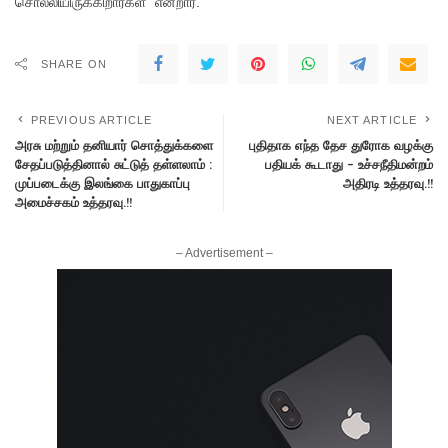
சொல்லியிருக்கிறார்கள்” என்றார்.
SHARE ON
PREVIOUS ARTICLE
NEXT ARTICLE
அரசு மற்றும் தனியார் சொத்துக்களை
புதிதாக எந்த தேச துரோக வழக்கு
சேதப்படுத்தினால் சுட்டுத் தள்ளலாம் :
பதியக் கூடாது – உச்சநீதிமன்றம்
முப்படைக்கு இலங்கை பாதுகாப்பு
அதிரடி உத்தரவு.!!
அமைச்சகம் உத்தரவு.!!
– Advertisement –