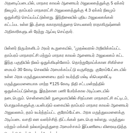
அதனடிப்படையில், மாநகர காவல் ஆணையர் அலுவலகத்துக்கு 5 ஏக்கர்
நிலமும், தாம்பரம் மாநகராட்சி அலுவலகத்துக்கு 4.3 ஏக்கர் நிலமும்
ஒதுக்கீடு செய்யப்பட்டுள்ளது. இந்நிலையில் புதிய அலுவலகங்கள்
கட்டப்பட உள்ள இடத்தை சுகாதாரத்துறை செயலாளர் ராதாகிருஷ்ணன்
அதிகாரிகளுடன் நேற்று ஆய்வு செய்தார்.
பின்னர் நிருபர்களிடம் அவர் கூறுகையில், ”முதல்வரால் அறிவிக்கப்பட்ட
தாம்பரம் மாநகராட்சி மற்றும் மாநகர காவல் ஆணையர் அலுவலகம் கட்ட
இந்த பகுதியில் நிலம் ஒதுக்கியுள்ளோம். தொற்றுநோய்க்கான சிகிச்சை
மையம் 30 கோடி செலவில் அமைக்கப்பட்டு வருகிறது. குரோம்பேட்டையில்
உள்ள அரசு மருத்துவமனையை தரம் உயர்த்தி மல்டி ஸ்பெஷாலிட்டி
மருத்துவமனையாக மாற்ற ₹125 கோடி நிதி சட்டமன்றத்தில்
ஒதுக்கப்பட்டுள்ளது. இதற்கான பணி போர்க்கால அடிப்படையில்
நடைபெறும். சென்னையின் நுழைவாயிலில் சிறப்பான மாநகராட்சி கட்டிடம்,
பொதுமக்களுக்கு பயன்படும் வகையில் தாம்பரம் மாநகர காவல் ஆணையர்
அலுவலகம், தரம் உயர்த்தப்பட்ட குரோம்பேட்டை அரசு மருத்துவமனைக்கு
அடிப்படை வசதி என வளர்ச்சித் திட்டங்கள் நடைபெற உள்ளது. மருத்துவ
மற்றும் மக்கள் நல்வாழ்வுத்துறை அமைச்சகம் இப்பணியை விரைவுபடுத்த