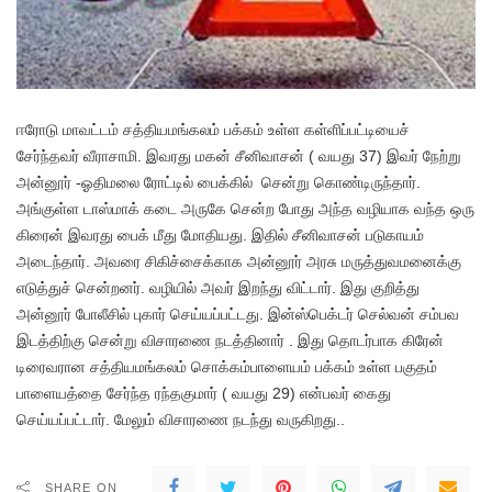
ஈரோடு மாவட்டம் சத்தியமங்கலம் பக்கம் உள்ள கள்ளிப்பட்டியைச்
சேர்ந்தவர் வீராசாமி. இவரது மகன் சீனிவாசன் ( வயது 37) இவர் நேற்று
அன்னூர் -ஓதிமலை ரோட்டில் பைக்கில் சென்று கொண்டிருந்தார்.
அங்குள்ள டாஸ்மாக் கடை அருகே சென்ற போது அந்த வழியாக வந்த ஒரு
கிரைன் இவரது பைக் மீது மோதியது. இதில் சீனிவாசன் படுகாயம்
அடைந்தார். அவரை சிகிச்சைக்காக அன்னூர் அரசு மருத்துவமனைக்கு
எடுத்துச் சென்றனர். வழியில் அவர் இறந்து விட்டார். இது குறித்து
அன்னூர் போலீசில் புகார் செய்யப்பட்டது. இன்ஸ்பெக்டர் செல்வன் சம்பவ
இடத்திற்கு சென்று விசாரணை நடத்தினார் . இது தொடர்பாக கிரேன்
டிரைவரான சத்தியமங்கலம் சொக்கம்பாளையம் பக்கம் உள்ள பகுதம்
பாளையத்தை சேர்ந்த ரந்தகுமார் ( வயது 29) என்பவர் கைது
செய்யப்பட்டார். மேலும் விசாரணை நடந்து வருகிறது..
SHARE ON