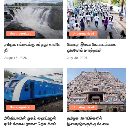
Uncategorized
Uncategorized
தமிழக எல்லைக்கு வந்தது காவிரி
போதை இல்லா கோவைக்காக
நீர்
ஓடுவோம் மாரத்தான்
August 5, 2026
July 30, 2026
Uncategorized
Uncategorized
இந்தியாவின் முதல் ஹைட்ரஜன்
தமிழக கோயில்களில்
ரயில் சேவை நாளை தொடக்கம்
இளைஞர்களுக்கு வேலை