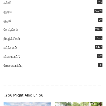
கல்வி
513
குற்றம்
5,609
சூழல்
22
செய்திகள்
2,097
நிகழ்ச்சிகள்
1,593
வர்த்தகம்
1,447
விளையாட்டு
192
வேலைவாய்ப்பு
1
You Might Also Enjoy