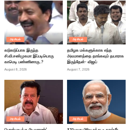
அரசியல்
அரசியல்
கடுகடுப்பாக இருந்த
தமிழக மக்களுக்காக எந்த
சி.வி.சண்முகமா இப்படியொரு
அவமானத்தை தாங்கவும் தயாராக
காமெடி பண்ணினாரு..?
இருந்தேன்- விஜய்
August 8, 2026
August 7, 2026
அரசியல்
அரசியல்
பொன்முடிக்கு பிடிவாரண்ட்
370-வது பிரிவு ரத்து – காஷ்மீர்