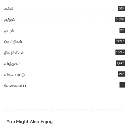
கல்வி
513
குற்றம்
5,609
சூழல்
22
செய்திகள்
2,097
நிகழ்ச்சிகள்
1,593
வர்த்தகம்
1,447
விளையாட்டு
192
வேலைவாய்ப்பு
1
You Might Also Enjoy