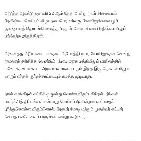
அடுத்த ஆண்டு ஜனவரி 22 ஆம் தேதி அன்று ராமர் சிலையைப்
பிரதிஷ்டை செய்யும் விழா நடைபெற உள்ளது.கோவிலுக்கான பூமி
பூஜையைத் தொடங்கி வைத்த பிரதமர் மோடி, சிலை பிரதிஷ்டையிலும்
பங்கேற்க இருக்கிறார்.
அனைத்து அரியானா மக்களும் அயோத்தி ராமர் கோயிலுக்குச் சென்று
ராமரைத் தரிசிக்க வேண்டும். மோடி அரசு மத்தியிலும் மாநிலத்தில்
மனோகர் லால் கட்டா அரசும் உள்ளன. யாரும் இந்த இரு அரசுகள் மீதும்
யாரும் எந்தக் குற்றச்சாட்டையும் சுமத்த முடியாது.
நான் காங்கிரஸ் கட்சிக்கு ஒன்று சொல்ல விரும்புகிறேன். நீங்கள்
வளர்ச்சித் திட்டங்கள் எவ்வாறு செய்யப்படுகின்றன என்பதைப்
புரிந்துகொள்ள விரும்பினால், பிரதமர் மோடி மற்றும் முதல்வர் கட்டார்
செய்த பணிகளைப் பாருங்கள்’என்று கூறினார்.