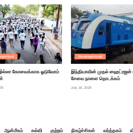
egorized
Uncategorized
ல்லா கோவைக்காக ஓடுவோம்
இந்தியாவின் முதல் ஹைட்ரஜன் 
ன்
சேவை நாளை தொடக்கம்
026
July 16, 2026
ஆன்மீகம்
கல்வி
குற்றம்
நிகழ்ச்சிகள்
வர்த்தகம்
வ