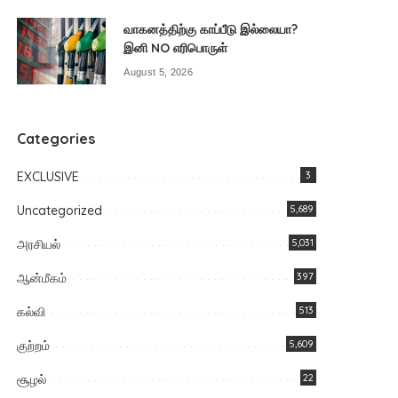
வாகனத்திற்கு காப்பீடு இல்லையா?
இனி NO எரிபொருள்
August 5, 2026
Categories
EXCLUSIVE
3
Uncategorized
5,689
அரசியல்
5,031
ஆன்மீகம்
397
கல்வி
513
குற்றம்
5,609
சூழல்
22