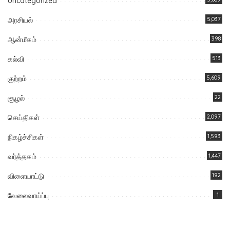
Uncategorized
அரசியல்
5,037
ஆன்மீகம்
398
கல்வி
513
குற்றம்
5,609
சூழல்
22
செய்திகள்
2,097
நிகழ்ச்சிகள்
1,593
வர்த்தகம்
1,447
விளையாட்டு
192
வேலைவாய்ப்பு
1