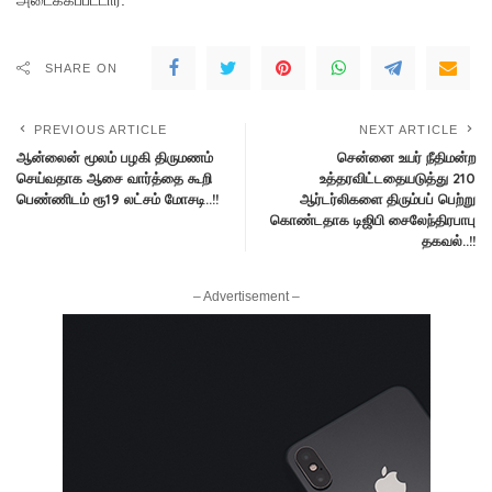
அடைக்கப்பட்டார்.
SHARE ON
PREVIOUS ARTICLE
NEXT ARTICLE
ஆன்லைன் மூலம் பழகி திருமணம்
சென்னை உயர் நீதிமன்ற
செய்வதாக ஆசை வார்த்தை கூறி
உத்தரவிட்டதையடுத்து 210
பெண்ணிடம் ரூ19 லட்சம் மோசடி..!!
ஆர்டர்லிகளை திரும்பப் பெற்று
கொண்டதாக டிஜிபி சைலேந்திரபாபு
தகவல்..!!
– Advertisement –