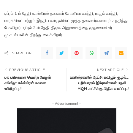
ஏப்ரல் 1-ம் தேதி காங்கிரஸ் தலைவர் சோனியா காந்தி, ராகுல் காந்தி,
மார்க்சிஸ்ட் மற்றும் இந்திய கம்யூனிஸ்ட் மூத்த தலைவர்களையும் சந்தித்து
பேசுகிறார். ஏப்ரல் 2-ம் தேதி திமுக அலுவலகத்தை முதலமைச்சர்
மு.க.ஸ்டாலின் திறந்து வைக்கிறார்.
SHARE ON
PREVIOUS ARTICLE
NEXT ARTICLE
பல பரிசுகளை வென்ற வேலூர்
பாகிஸ்தானில் ஆட்சி கவிழும் சூழல்…
சங்கீதா எக்ஸ்பிரஸ் காளை
பறிபோகும் இம்ரான்கான் பதவி…
உயிரிழப்பு.!!
MQM கட்சிக்கு அதிக வாய்ப்பு..!
– Advertisement –