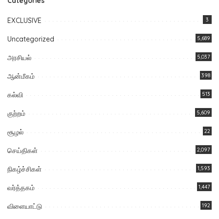
Categories
EXCLUSIVE
3
Uncategorized
5,689
அரசியல்
5,037
ஆன்மீகம்
398
கல்வி
513
குற்றம்
5,609
சூழல்
22
செய்திகள்
2,097
நிகழ்ச்சிகள்
1,593
வர்த்தகம்
1,447
விளையாட்டு
192