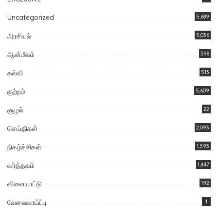
Uncategorized
5,689
அரசியல்
5,036
ஆன்மீகம்
398
கல்வி
513
குற்றம்
5,609
சூழல்
22
செய்திகள்
2,093
நிகழ்ச்சிகள்
1,593
வர்த்தகம்
1,447
விளையாட்டு
192
வேலைவாய்ப்பு
1