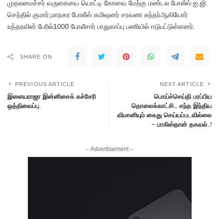
முதலமைச்சர் வருகையை யொட்டி கோவை மேற்கு மண்டல போலீஸ் ஐ.ஜி.
செந்தில் குமார்,மாநகர போலீஸ் கமிஷனர் சரவண சுந்தர்ஆகியோர்
உத்தரவின் பேரில்1000 போலீசார் பாதுகாப்பு பணியில் ஈடுபட்டுள்ளனர்.
SHARE ON
PREVIOUS ARTICLE
NEXT ARTICLE
இளையராஜா இன்னிசைக் கச்சேரி
பொய்ச்செய்தி பரப்பிய
ஒத்திவைப்பு.
தொலைக்காட்சி… எந்த இந்திய
விமானியும் கைது செய்யப்படவில்லை
– பாகிஸ்தான் தகவல்..!
– Advertisement –