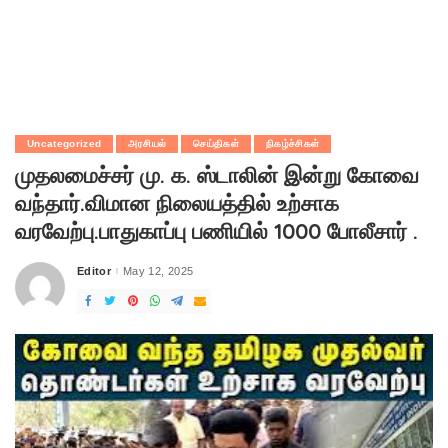
Uncategorized
அரசியல்
செய்திகள்
நிகழ்ச்சிகள்
முதலமைச்சர் மு. க. ஸ்டாலின் இன்று கோவை
வந்தார்.விமான நிலையத்தில் உற்சாக
வரவேற்பு.பாதுகாப்பு பணியில் 1000 போலீசார் .
Editor
May 12, 2025
Posted
by