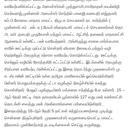
வரவேற்பளிக்கப்பட்டது அமைச்சர்கள் முத்துசாமி,சாமிநாதன்,கயல்விழி
செல்வராஜ்,முன்னாள் அமைச்சர் செந்தில் பாலாஜி,கணபதி ராஜ்குமார்
எம்.பி.கோவை மாநகர மாவட்ட திமு.க செயலாளர் நா. கார்த்திக் (
முன்னாள் எம் ..எல். ஏ ),மேயர் ரங்கநாயகி ,மாவட்டச் செயலாளர்கள் தொ.
அ. ரவி ,தளபதி முருகேசன்,மற்றும் மாவட்ட ஆட்சித் தலைவர் மாநகராட்சி
ஆணையர் உள்ளிட்ட பலர் வரவேற்றனர். அங்கிருந்து சாலை மார்க்கமாக
காரில் ஊட்டிக்கு புறப்பட்டு சென்றார்.விமான நிலையம்,மற்றும் வழி
நெடுகிலும் அவருக்கு உற்சாக வரவேற்பு கொடுக்கப்பட்டது. ஊட்டிக்கு
செல்லும் வழியில் கோத்தகிரி கட்டப்பட்டு உள்ளிட்ட இடங்களில் அவருக்கு
சிறப்பான வரவேற்பு அளிக்கப்பட்டது இதை தொடர்ந்து முதலமைச்சர் மு.
க. ஸ்டாலின் ஊட்டியில் உள்ள தமிழக மாளிகையில் ஓய்வெடுக்கிறார்.
பின்னர் பொதுமக்களுக்கு பட்டா வழங்கும் நிகழ்ச்சியில் கலந்து
கொள்கிறார். மேலும் பழங்குடியினர் மக்களை சந்தித்து பேச உள்ளார் .15 –
ஆம் தேதி ஊட்டி அரசு தாவரவியல் பூங்காவில் 127 வது மலர் கண்காட்சி
தொடங்கி வைத்து மலர் அலங்காரங்களை பார்வையிடுகிறார்..
இதையடுத்து 16-ஆம் தேதி 5 நாட்கள் சுற்றுப்பயணத்தை முடித்து
சென்னை திரும்புகிறார். முதலமைச்சர் வருகையையொட்டி மாவட்ட
நிர்வாகம் முன்னேற்பாடு நடவடிக்கைகள் செய்து வருகிறது..