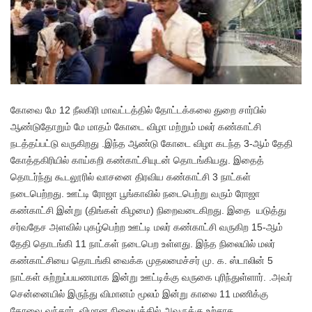
கோவை மே 12 நீலகிரி மாவட்டத்தில் தோட்டக்கலை துறை சார்பில்
ஆண்டுதோறும் மே மாதம் கோடை விழா மற்றும் மலர் கண்காட்சி
நடத்தப்பட்டு வருகிறது .இந்த ஆண்டு கோடை விழா கடந்த 3-ஆம் தேதி
கோத்தகிரியில் காய்கறி கண்காட்சியுடன் தொடங்கியது. இதைத்
தொடர்ந்து கூடலூரில் வாசனை திரவிய கண்காட்சி 3 நாட்கள்
நடைபெற்றது. ஊட்டி ரோஜா பூங்காவில் நடைபெற்று வரும் ரோஜா
கண்காட்சி இன்று (திங்கள் கிழமை) நிறைவடைகிறது. இதை யடுத்து
சர்வதேச அளவில் புகழ்பெற்ற ஊட்டி மலர் கண்காட்சி வருகிற 15-ஆம்
தேதி தொடங்கி 11 நாட்கள் நடைபெற உள்ளது. இந்த நிலையில் மலர்
கண்காட்சியை தொடங்கி வைக்க முதலமைச்சர் மு. க. ஸ்டாலின் 5
நாட்கள் சுற்றுப்பயணமாக இன்று ஊட்டிக்கு வருகை புரிந்துள்ளார். .அவர்
சென்னையில் இருந்து விமானம் மூலம் இன்று காலை 11 மணிக்கு
கோவை வந்தார். விமான நிலையத்தில் அவருக்கு உற்சாக