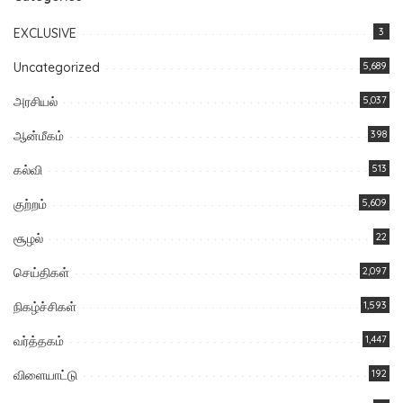
EXCLUSIVE
3
Uncategorized
5,689
அரசியல்
5,037
ஆன்மீகம்
398
கல்வி
513
குற்றம்
5,609
சூழல்
22
செய்திகள்
2,097
நிகழ்ச்சிகள்
1,593
வர்த்தகம்
1,447
விளையாட்டு
192