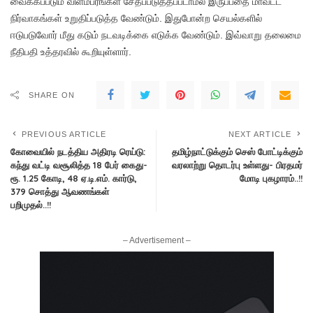
வைக்கப்படும் விளம்பரங்கள் சேதப்படுத்தப்படாமல் இருப்பதை மாவட்ட
நிர்வாகங்கள் உறுதிப்படுத்த வேண்டும். இதுபோன்ற செயல்களில்
ஈடுபடுவோர் மீது கடும் நடவடிக்கை எடுக்க வேண்டும். இவ்வாறு தலைமை
நீதிபதி உத்தரவில் கூறியுள்ளார்.
SHARE ON
PREVIOUS ARTICLE
NEXT ARTICLE
கோவையில் நடத்திய அதிரடி ரெய்டு:
தமிழ்நாட்டுக்கும் செஸ் போட்டிக்கும்
கந்து வட்டி வசூலித்த 18 பேர் கைது-
வரலாற்று தொடர்பு உள்ளது- பிரதமர்
ரூ. 1.25 கோடி, 48 ஏ.டி.எம். கார்டு,
மோடி புகழாரம்..!!
379 சொத்து ஆவணங்கள்
பறிமுதல்..!!
– Advertisement –