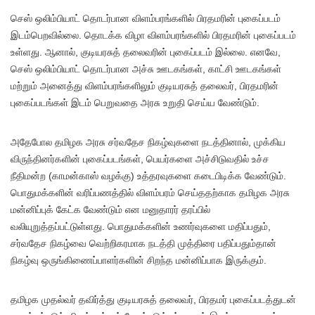
செஸ் ஒலிம்பியாட் தொடர்பான விளம்பரங்களில் பிரதமரின் புகைப்படம்
இடம்பெறவில்லை. தொடக்க விழா விளம்பரங்களில் பிரதமரின் புகைப்படம்
உள்ளது. ஆனால், குடியரசுத் தலைவரின் புகைப்படம் இல்லை. எனவே,
செஸ் ஒலிம்பியாட் தொடர்பான அச்சு ஊடகங்கள், காட்சி ஊடகங்கள்
மற்றும் அனைத்து விளம்பரங்களிலும் குடியரசுத் தலைவர், பிரதமரின்
புகைப்படங்கள் இடம் பெறுவதை அரசு உறுதி செய்ய வேண்டும்.
அதேபோல தமிழக அரசு சர்வதேச நிகழ்வுகளை நடத்தினால், முக்கிய
விருந்தினர்களின் புகைப்படங்கள், பெயர்களை அச்சிடுவதில் உச்ச
நீதிமன்ற (காமன்காஸ் வழக்கு) உத்தரவுகளை கடைபிடிக்க வேண்டும்.
பொதுமக்களின் வரிப்பணத்தில் விளம்பரம் செய்ததற்காக தமிழக அரசு
மன்னிப்புக் கேட்க வேண்டும் என மனுதாரர் தரப்பில்
வலியுறுத்தப்பட்டுள்ளது. பொதுமக்களின் உணர்வுகளை மதிப்பதும்,
சர்வதேச நிகழ்வை வெற்றிகரமாக நடத்தி முத்திரை பதிப்பதும்தான்
நிகழ்வு ஒருங்கிணைப்பாளர்களின் சிறந்த மன்னிப்பாக இருக்கும்.
தமிழக முதல்வர் தவிர்த்து குடியரசுத் தலைவர், பிரதமர் புகைப்படத்துடன்