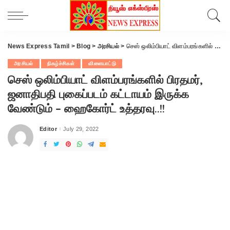
News Express Tamil
>
Blog
>
அரசியல்
>
செஸ் ஒலிம்பியாட் விளம்பரங்களில் பிரதமர், ஜனாதிபதி புகைப்படம் கட்டாயம் இருக்க வேண்டும் – ஹைகோர்ட் உத்தரவு..!!
அரசியல்
நிகழ்ச்சிகள்
விளையாட்டு
செஸ் ஒலிம்பியாட் விளம்பரங்களில் பிரதமர்,
ஜனாதிபதி புகைப்படம் கட்டாயம் இருக்க
வேண்டும் – ஹைகோர்ட் உத்தரவு..!!
Editor
July 29, 2022
Posted
by