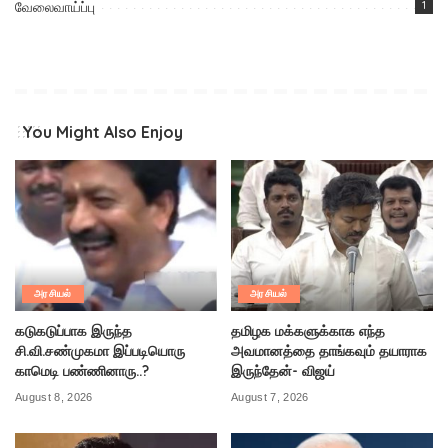
வேலைவாய்ப்பு
1
You Might Also Enjoy
அரசியல்
அரசியல்
கடுகடுப்பாக இருந்த
தமிழக மக்களுக்காக எந்த
சி.வி.சண்முகமா இப்படியொரு
அவமானத்தை தாங்கவும் தயாராக
காமெடி பண்ணினாரு..?
இருந்தேன்- விஜய்
August 8, 2026
August 7, 2026