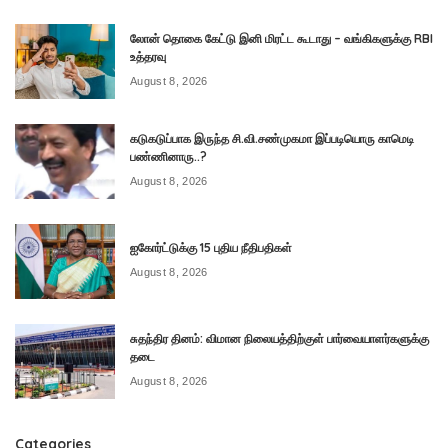
லோன் தொகை கேட்டு இனி மிரட்ட கூடாது – வங்கிகளுக்கு RBI
உத்தரவு
August 8, 2026
கடுகடுப்பாக இருந்த சி.வி.சண்முகமா இப்படியொரு காமெடி
பண்ணினாரு..?
August 8, 2026
ஐகோர்ட்டுக்கு 15 புதிய நீதிபதிகள்
August 8, 2026
சுதந்திர தினம்: விமான நிலையத்திற்குள் பார்வையாளர்களுக்கு
தடை
August 8, 2026
Categories