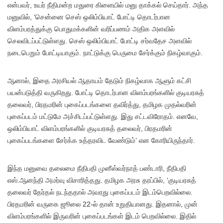
என்பவர், உயர் நீதிமன்ற மதுரை கிளையில் மனு தாக்கல் செய்தார். அந்த
மனுவில், ‘சென்னை செஸ் ஒலிம்பியாட் போட்டி தொடர்பான
விளம்பரத்துக்கு பொதுமக்களின் வரிப்பணம் அதிக அளவில்
செலவிடப்பட்டுள்ளது. செஸ் ஒலிம்பியாட் போட்டி சர்வதேச அளவில்
நடைபெறும் போட்டியாகும். நாட்டுக்கு பெருமை சேர்க்கும் நிகழ்வாகும்.
ஆனால், இதை அரசியல் ஆதாயம் தேடும் நிகழ்வாக ஆளும் கட்சி
பயன்படுத்தி வருகிறது. போட்டி தொடர்பான விளம்பரங்களில் குடியரசுத்
தலைவர், பிரதமரின் புகைப்படங்களை தவிர்த்து, தமிழக முதல்வரின்
புகைப்படம் மட்டுமே அச்சிடப்பட்டுள்ளது. இது சட்டவிரோதம். எனவே,
ஒலிம்பியாட் விளம்பரங்களில் குடியரசுத் தலைவர், பிரதமரின்
புகைப்படங்களை சேர்க்க உத்தரவிட வேண்டும்’ என கோரியிருந்தார்.
இந்த மனுவை தலைமை நீதிபதி முனீஸ்வர்நாத் பண்டாரி, நீதிபதி
எஸ்.ஆனந்தி அமர்வு விசாரித்தது. தமிழக அரசு தரப்பில், ‘குடியரசுத்
தலைவர் தேர்தல் நடந்ததால் அவரது புகைப்படம் இடம்பெறவில்லை.
பிரதமரின் வருகை ஜூலை 22-ல் தான் உறுதியானது. இதனால், முன்
விளம்பரங்களில் இருவரின் புகைப்படங்கள் இடம் பெறவில்லை. இதில்