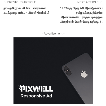
PREVIOUS ARTICLE
NEXT ARTICLE
நாம் தமிழர் கட்சி வேட்பாளர்களை
1962க்கு பிறகு 60 ஆண்டுகளாய்
கடத்துவது ஏன்… – சீமான் கேள்வி..?
தமிழகத்தை நீங்களே
ஆளவில்லையே…ராகுல் முகத்தில்
அறைந்தார் போல் மோடி பதிலடி..! .
– Advertisement –