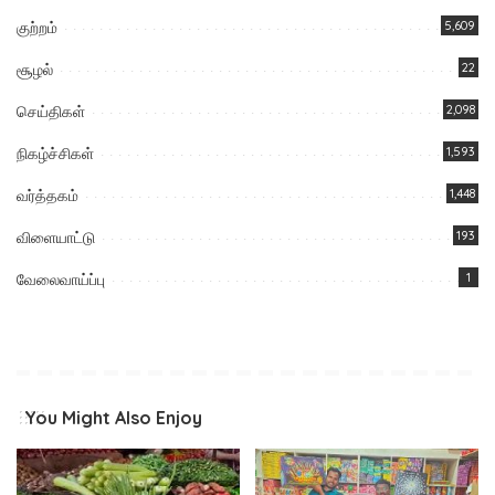
குற்றம்
5,609
சூழல்
22
செய்திகள்
2,098
நிகழ்ச்சிகள்
1,593
வர்த்தகம்
1,448
விளையாட்டு
193
வேலைவாய்ப்பு
1
You Might Also Enjoy