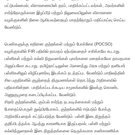
மட்டுமல்லாமல், விசாரணையின் தரம், பாதிக்கப்பட்டவர்கள், அவர்களின்
சார்ந்தோருக்கான இழப்பீடு மற்றும் நிலுவையிலுள்ள விசாரணை
வழக்குகளின் நிலை ஆகியவற்றையும் மாதந்தோறும் மதிப்பாய்வு செய்ய
வேண்டும்.
பெண்களுக்கு எதிரான குற்றங்கள் மற்றும் போக்ஸோ (POCSO)
வழக்குகளில் FIR பதிவில் தாமதம் ஏற்படுவதைச் சகிக்கவே கூடாது.
பள்ளிகள் மற்றும் கல்வி நிறுவனங்கள் புகார்களை மறைக்கவோ தாமதமாக
அனுப்பவோ கூடாது. தமிழ்நாட்டிலுள்ள அனைத்து அரசு மற்றும் தனியார்
பள்ளிகளிலும் விழிப்புணர்வு இயக்கம் நடத்தப்பட வேண்டும்.மாநிலத்தின்
சில பகுதிகளில் குழந்தைத் திருமணங்கள் தொடர்ந்து அதிகளவில்
பதிவாகின்றன. பாதிக்கப்படக்கூடிய சமூகங்களில் இலக்கு கொண்ட
அணுகுமுறை கடைப்பிடிக்கப்பட வேண்டும்.
சிறார் குற்றங்களில், கும்பல் சார்ந்த நடவடிக்கைகள் மற்றும்
போதைப்பொருள் துஷ்பிரயோகம், குற்றங்களில் ஈடுபடும் போக்கு
அதிகரிப்பதைக் கட்டுப்படுத்த வேண்டும். பள்ளி இடைநிறுத்தம்
குறிப்பிடத்தக்க ஆபத்து காரணியாக இருப்பதால், பள்ளி மற்றும்
கல்வித்துறைகள் இடைநிறுத்தங்களை நெருக்கமாக கண்காணிக்க