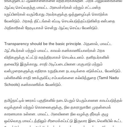
உங்களுடைய ஆலோசனைகளை எதிர்பார்க்கிறேன். அரசு அலுவலகங்களில்
ஆய்வு செய்வதற்கு மாவட்ட அமைச்சர்கள் மற்றும் சட்டமன்ற
உறுப்பினர்கள் வரும்போது அவர்களுக்கு ஒத்துழைப்புக் கொடுக்க
வேண்டும். அரசுத் திட்டங்கள் எப்படி செயல்படுத்தப்படுகின்ற என்பதை
அதிகாரிகள் நேரடியாகச் சென்று ஆய்வு செய்ய வேண்டும்.
Transparency should be the basic principle. அதனால், மாவட்ட
ஆட்சியர்கள் மற்றும் மாவட்ட காவல் கண்காணிப்பாளர்கள் அரசு
விதிகளுக்கு உட்பட்டு சுதந்திரமாகச் செயல்படலாம். தனிநபர்களின்
தலையீடு இருக்காது. சாதி அடிப்படையிலான பாகுபாடு மற்றும்
வன்முறைகளுக்கு எதிராக உறுதியான நடவடிக்கை எடுக்கப்பட வேண்டும்.
பள்ளிகளில் சாதி ஊக்குவிப்பு சம்பவங்களை கல்வித்துறை (Tamil Nadu
Schools) கண்காணிக்க வேண்டும்.
தமிழ்நாட்டில் ஊரகப் பகுதிகளில் நடைபெறும் பெரும்பாலான காயப்படுத்தல்
வழக்குகள் மற்றும் கொலைகளுக்கு, நில தகராறுகளே முதன்மைக்
காரணமாக உள்ளன. மாவட்ட அளவிலான நில வழக்கு தீர்வுக் குழு
ஒவ்வொரு மாவட்டத்திலும் சீரமைக்கப்பட்டு இருவார இடைவெளியில் கூட்ட