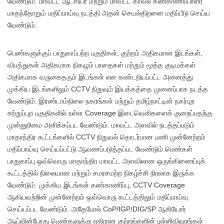
வேண்டும். மாவட்ட ஆட்சியர் மற்றும் மாவட்ட காவல் கண்காணிப்பாளர்
மாதந்தோறும் மதிப்பாய்வு நடத்தி அதன் செயல்திறனை மதிப்பீடு செய்ய
வேண்டும்.
பெண்களுக்குப் பாதுகாப்பற்ற பகுதிகள், குற்றம் அதிகமான இடங்கள்,
விபத்துகள் அதிகமாக நிகழும் பாதைகள் மற்றும் மூத்த குடிமக்கள்
அதிகமாக வருகைதரும் இடங்கள் என கண்டறியப்பட்ட அனைத்து
முக்கிய இடங்களிலும் CCTV நிறுவும் இயக்கத்தை முனைப்பாக நடத்த
வேண்டும். இரண்டாம்நிலை நகரங்கள் மற்றும் தமிழ்நாட்டின் நகர்புற
சுற்றுப்புற பகுதிகளில் உள்ள Coverage இடைவெளிகளைக் குறைப்பதற்கு
முன்னுரிமை அளிக்கப்பட வேண்டும். மாவட்ட அளவில் நடத்தப்படும்
மாதாந்திர கூட்டங்களில் CCTV நிறுவல் தொடர்பான பணி முன்னேற்றம்
மதிப்பாய்வு செய்யப்பட்டு ஆவணப்படுத்தப்பட வேண்டும்.பெண்கள்
பாதுகாப்பு ஒவ்வொரு மாதாந்திர மாவட்ட அளவிலான ஒருங்கிணைப்புக்
கூட்டத்தில் நிலையான மற்றும் சமரசமற்ற நிகழ்ச்சி நிரலாக இருக்க
வேண்டும். முக்கிய இடங்கள் கண்காணிப்பு, CCTV Coverage
ஆகியவற்றின் முன்னேற்றம் ஒவ்வொரு கூட்டத்திலும் மதிப்பாய்வு
செய்யப்பட வேண்டும். அதேபோல் CoP/IGP/DIG/SP ஆகியோர்
ஆய்வின்போது பெண்களுக்கு எதிரான குற்றங்களின் புள்ளிவிவரங்கள்