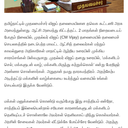
த
மிழ்நாட்டில் முதலமைச்சர் விஜய் தலைமையிலான தவெக கூட்டணி அரசு
அமைந்துள்ளது. ஆட்சி அமைந்து கிட்டத்தட்ட 2 மாதங்கள் நிறைவடையப்
போகும் நிலையில், முதல்வர் விஜய் (CM Vijay) தலைமையில் தலைமைச்
செயலகத்தில் நடைபெற்ற மாவட்ட ஆட்சித் தலைவர்கள் மற்றும்
காவல்துறை அதிகாரிகள் மாநாட்டில் ஆற்றிய உரையின் முக்கிய
சாராம்சங்கள் பின்வருமாறு..முதல்வர் விஜய் தனது உரையில், ‘மக்களிடம்
செல்; மக்களுடன் வாழ்; மக்களிடமிருந்து கற்றுக்கொள்’ என்று பேரறிஞர்
அண்ணா சொன்னார்கள். அதுதான் நமது தாரகமந்திரம். அதற்கேற்ப
அடித்தட்டு மக்களின் வாழ்க்கையை உயர்த்தும் வகையில் உங்கள்
செயல்பாடு இருக்க வேண்டும்.
மக்கள் மனுக்களைக் கொண்டு வரும்போது இது சாத்தியம் என்றோ,
சாத்தியம் இல்லையென்றால் சரியான காரணங்களுடன் மக்களிடம்
தெளிவுப்படச் சொன்னாலே அவர்கள் தெளிவாகப் புரிந்து கொள்வார்கள்.
அரசின் சேவைகள் அவர்கள் வீட்டுக்கே போய்ச்சேர வேண்டும். அதற்கு