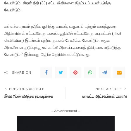
வேண்டும். சிறார் நீதி (JJ) சட்ட விதிகளை திறம்படப் பயன்படுத்த
வேண்டும்.
கள்ளச்சாராயம் தடுப்பு குறித்து காவல், வருவாய் மற்றும் வனத்துறை
அதிகாரிகள் சட்டவிரோத மலைப்பகுதியில் சட்டவிரோத வடிகட்டல் (Illicit
distillation) இடங்கள் பற்றிய தகவல் சேகரிக்க வேண்டும். சமூக
அளவிலான தடுப்புக்கு உள்ளாட்சி அமைப்புகளைத் தீவிரமாக ஈடுபடுத்த
வேண்டும்.” இவ்வாறு அதில் தெரிவிக்கப்பட்டுள்ளது.
SHARE ON
PREVIOUS ARTICLE
NEXT ARTICLE
இனி ரீல்ஸ் எடுத்தா நடவடிக்கை
மாவட்ட ஆட்சியர்கள் மாநாடு
– Advertisement –