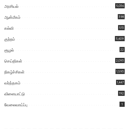
அரசியல்
5,036
ஆன்மீகம்
398
கல்வி
513
குற்றம்
5,609
சூழல்
22
செய்திகள்
2,093
நிகழ்ச்சிகள்
1,593
வர்த்தகம்
1,447
விளையாட்டு
192
வேலைவாய்ப்பு
1