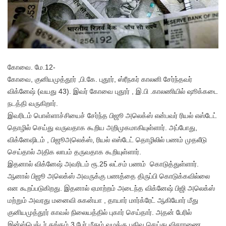
கோவை. மே.12-
கோவை, குனியமுத்தூர் ,பி.கே. புதூர், ஸ்ரீநகர் காலனி சேர்ந்தவர்
விக்னேஷ் (வயது 43). இவர் கோவை புதூர் , இ.பி .காலணியில் ஷூக்கடை
நடத்தி வருகிறார்.
இவரிடம் பொள்ளாச்சியைச் சேர்ந்த பிஜூ அலெக்ஸ் என்பவர் ரியல் எஸ்டேட்
தொழில் செய்து வருவதாக கூறிய அறிமுகமாகியுள்ளார். அப்போது,
விக்னேஷிடம் , பிஜூஅலெக்ஸ், ரியல் எஸ்டேட் தொழிலில் பணம் முதலீடு
செய்தால் அதிக லாபம் தருவதாக கூறியுள்ளார்.
இதனால் விக்னேஷ் அவரிடம் ரூ.25 லட்சம் பணம் கொடுத்துள்ளார்.
ஆனால் பிஜூ அலெக்ஸ் அவருக்கு பணத்தை திருப்பி கொடுக்கவில்லை
என கூறப்படுகிறது. இதனால் ஏமாற்றம் அடைந்த விக்னேஷ் பிஜி அலெக்ஸ்
மற்றும் அவரது மனைவி சுகன்யா , தாயார் மார்க்ரேட் ஆகியோர் மீது
குனியமுத்தூர் காவல் நிலையத்தில் புகார் செய்தார். அதன் பேரில்
இன்ஸ்பெக்டர் தங்கம் 3 பேர் மீதும் வழக்கு பதிவு செய்து விசாரணை