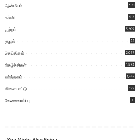
ஆன்மீகம்
398
கல்வி
513
குற்றம்
5,609
சூழல்
22
செய்திகள்
2,097
நிகழ்ச்சிகள்
1,593
வர்த்தகம்
1,447
விளையாட்டு
192
வேலைவாய்ப்பு
1
You Might Also Enjoy