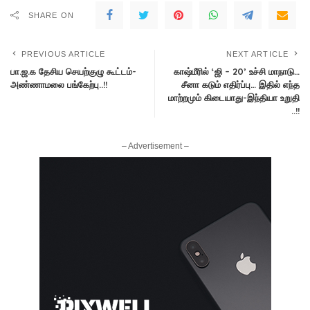
SHARE ON
PREVIOUS ARTICLE
NEXT ARTICLE
பா.ஜ.க தேசிய செயற்குழு கூட்டம்-
காஷ்மீரில் ‘ஜி – 20’ உச்சி மாநாடு…
அண்ணாமலை பங்கேற்பு..!!
சீனா கடும் எதிர்ப்பு… இதில் எந்த
மாற்றமும் கிடையாது-இந்தியா உறுதி
..!!
– Advertisement –