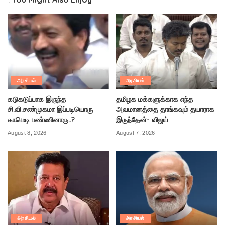
அரசியல்
அரசியல்
கடுகடுப்பாக இருந்த
தமிழக மக்களுக்காக எந்த
சி.வி.சண்முகமா இப்படியொரு
அவமானத்தை தாங்கவும் தயாராக
காமெடி பண்ணினாரு..?
இருந்தேன்- விஜய்
August 8, 2026
August 7, 2026
அரசியல்
அரசியல்