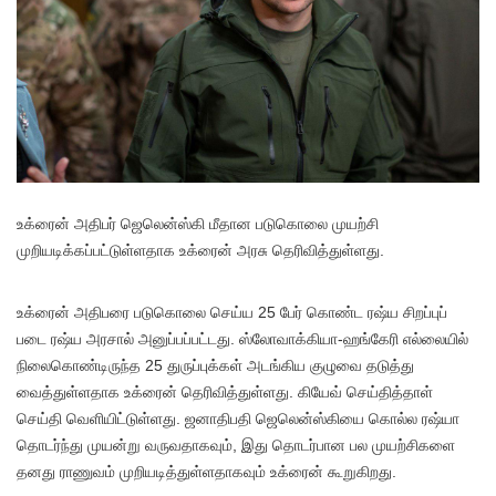
உக்ரைன் அதிபர் ஜெலென்ஸ்கி மீதான படுகொலை முயற்சி
முறியடிக்கப்பட்டுள்ளதாக உக்ரைன் அரசு தெரிவித்துள்ளது.
உக்ரைன் அதிபரை படுகொலை செய்ய 25 பேர் கொண்ட ரஷ்ய சிறப்புப்
படை ரஷ்ய அரசால் அனுப்பப்பட்டது. ஸ்லோவாக்கியா-ஹங்கேரி எல்லையில்
நிலைகொண்டிருந்த 25 துருப்புக்கள் அடங்கிய குழுவை தடுத்து
வைத்துள்ளதாக உக்ரைன் தெரிவித்துள்ளது. கியேவ் செய்தித்தாள்
செய்தி வெளியிட்டுள்ளது. ஜனாதிபதி ஜெலென்ஸ்கியை கொல்ல ரஷ்யா
தொடர்ந்து முயன்று வருவதாகவும், இது தொடர்பான பல முயற்சிகளை
தனது ராணுவம் முறியடித்துள்ளதாகவும் உக்ரைன் கூறுகிறது.