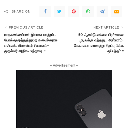
SHARE ON
PREVIOUS ARTICLE
NEXT ARTICLE
ராஜகண்ணப்பன் இலாகா மாற்றம்…
50 ஆண்டு எல்லை பிரச்சனை
போக்குவரத்துத்துறை அமைச்சராக
முடிவுக்கு வந்தது… அஸ்ஸாம்-
எஸ்.எஸ். சிவசங்கர் நியமனம்-
மேகாலயா வரலாற்று சிறப்பு மிக்க
முதல்வர் அதிரடி உத்தரவு .!!
ஒப்பந்தம்.!!
– Advertisement –