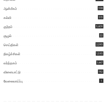
ஆன்மீகம்
398
கல்வி
513
குற்றம்
5,609
சூழல்
22
செய்திகள்
2,093
நிகழ்ச்சிகள்
1,593
வர்த்தகம்
1,447
விளையாட்டு
192
வேலைவாய்ப்பு
1