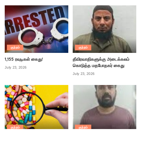
குற்றம்
குற்றம்
1,155 ரவுடிகள் கைது!
தீவிரவாதிகளுக்கு அடைக்கலம்
கொடுத்த மதபோதகர் கைது
July 23, 2026
July 23, 2026
குற்றம்
குற்றம்
625 வகை போலி மருந்துகள்
தொடர் போலி வெடிகுண்டு மிரட்டல்