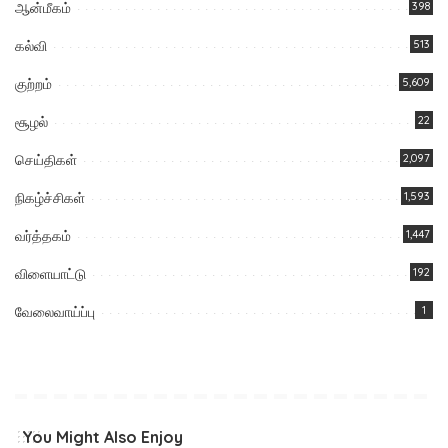
ஆன்மீகம்
398
கல்வி
513
குற்றம்
5,609
சூழல்
22
செய்திகள்
2,097
நிகழ்ச்சிகள்
1,593
வர்த்தகம்
1,447
விளையாட்டு
192
வேலைவாய்ப்பு
1
You Might Also Enjoy