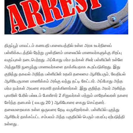
திருப்பூர் மாவட்டம் கணபதி பாளையத்தில் உள்ள அரசு உயர்நிலைப்
பள்ளிக்கூடத்தில் நேற்று முன்தினம் மாலையில் மாணவர்களுக்கு சிறப்பு
வகுப்புகள் நடைபெற்றது .அப்போது மர்ம நபர்கள் சிலர் பள்ளியின் உள்ளே
அத்துமீறி நுழைந்து மாணவர்களை தாக்கியதாக கூறப்படுகிறது. இது
குறித்து தகவல் அறிந்த பள்ளியின் உதவி தலைமை ஆசிரியரும், வேதியல்
ஆசிரியருமான மாணிக்கம் அங்கு வந்து தட்டி கேட்டார். அப்போது அந்த
மர்ம நபர்கள் அவரை சரமாரி தாக்கினார்கள் .இது குறித்த அவர் அளித்த
புகாரின் பேரில் பல்லடம் போலீசார் 2 சிறுவர்கள் மற்றும் மாதேஸ்வரன் நகரை
சேர்ந்த தனபால் ( வயது 20 ) ஆகியோரை கைது செய்தனர்.
தலைமறைவாக உள்ள ஒருவரை தேடி வருகிறார்கள். பள்ளியில் புகுந்து
ஆசிரியர் தாக்கப்பட்ட சம்பவம் அந்த பகுதியில் பெரும் பரபரப்பு ஏற்படுத்தி
உள்ளது..