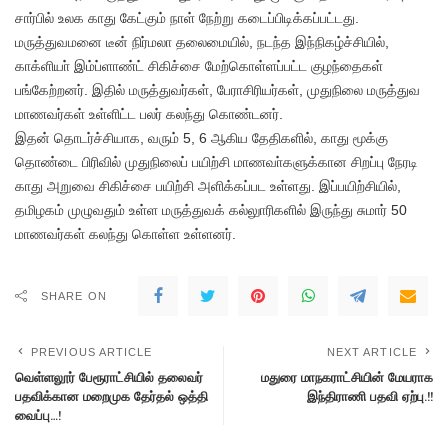
சார்பில் உலக காது கேட்கும் நாள் நேற்று கடைப்பிடிக்கப்பட்டது.
மருத்துவமனை டீன் நிர்மலா தலைமையில், நடந்த இந்நிகழ்ச்சியில்,
காக்ளியா் இம்ப்ளாண்ட் சிகிச்சை மேற்கொள்ளப்பட்ட குழந்தைகள்
பங்கேற்றனர். இதில் மருத்துவர்கள், பேராசிரியர்கள், முதுநிலை மருத்துவ
மாணவர்கள் உள்ளிட்ட பலர் கலந்து கொண்டனர்.
இதன் தொடர்ச்சியாக, வரும் 5, 6 ஆகிய தேதிகளில், காது மூக்கு
தொண்டை பிரிவில் முதுநிலைப் பயிற்சி மாணவா்களுக்கான சிறப்பு நேரடி
காது அறுவை சிகிச்சை பயிற்சி அளிக்கப்பட உள்ளது. இப்பயிற்சியில்,
தமிழகம் முழுவதும் உள்ள மருத்துவக் கல்லுாரிகளில் இருந்து சுமார் 50
மாணவர்கள் கலந்து கொள்ள உள்ளனர்.
SHARE ON
PREVIOUS ARTICLE
NEXT ARTICLE
வெள்ளலூர் பேரூராட்சியில் தலைவர்
மதுரை மாநகராட்சியின் மேயராக
பதவிக்கான மறைமுக தேர்தல் ஒத்தி
இந்திராணி பதவி ஏற்பு.!!
வைப்பு…!