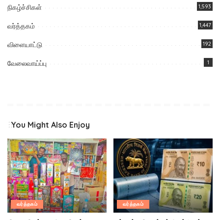
நிகழ்ச்சிகள்
1,593
வர்த்தகம்
1,447
விளையாட்டு
192
வேலைவாய்ப்பு
1
You Might Also Enjoy
வர்த்தகம்
வர்த்தகம்