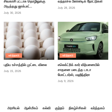
சிவகாசி பட்டாசு தொழிலுக்கு
வந்தாச்சு பிளாஸ்டிக் நோட்டுகள்
அடித்தது ஜாக்பாட்…
July 28, 2026
July 30, 2026
வர்த்தகம்
வர்த்தகம்
புதிய உச்சத்தில் முட்டை விலை
எலெக்ட்ரிக் கார் விற்பனையில்
சாதனை படைத்த டாடா
July 15, 2026
மோட்டார்ஸ், மஹிந்திரா
July 9, 2026
அரசியல்
ஆன்மீகம்
கல்வி
குற்றம்
நிகழ்ச்சிகள்
வர்த்தகம்