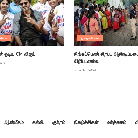
சிகள்
நிகழ்ச்சிகள்
ன் ஓடிய CM விஜய்
சிங்கப்பெண் சிறப்பு அதிரடிப்பட
விழிப்புணர்வு
026
June 16, 2026
ஆன்மீகம்
கல்வி
குற்றம்
நிகழ்ச்சிகள்
வர்த்தகம்
வ