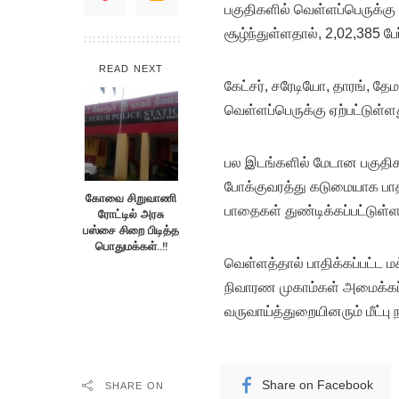
பகுதிகளில் வெள்ளப்பெருக்கு ஏ
சூழ்ந்துள்ளதால், 2,02,385 பே
READ NEXT
கேட்சர், சரேடியோ, தாரங், தேமா
வெள்ளப்பெருக்கு ஏற்பட்டுள்ளத
பல இடங்களில் மேடான பகுதிக
போக்குவரத்து கடுமையாக பாதி
கோவை சிறுவாணி
பாதைகள் துண்டிக்கப்பட்டுள்
ரோட்டில் அரசு
பஸ்சை சிறை பிடித்த
பொதுமக்கள்..!!
வெள்ளத்தால் பாதிக்கப்பட்ட ம
நிவாரண முகாம்கள் அமைக்கப்பட
வருவாய்த்துறையினரும் மீட்பு
Share on Facebook
SHARE ON