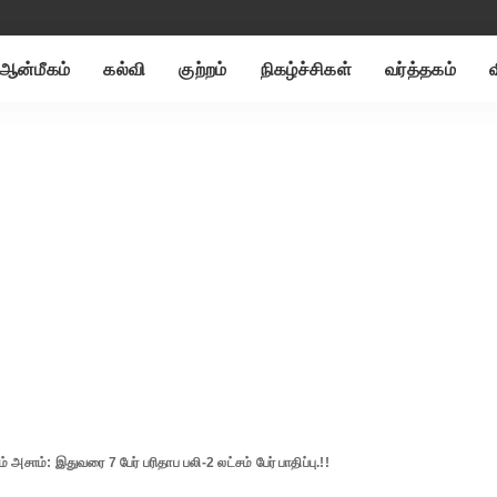
ஆன்மீகம்
கல்வி
குற்றம்
நிகழ்ச்சிகள்
வர்த்தகம்
் அசாம்: இதுவரை 7 பேர் பரிதாப பலி-2 லட்சம் பேர் பாதிப்பு.!!