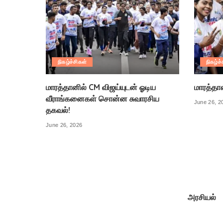
நிகழ்ச்சிகள்
நிகழ்ச்
மாரத்தானில் CM விஜய்யுடன் ஓடிய
மாரத்தா
வீராங்கனைகள் சொன்ன சுவாரசிய
June 26, 2
தகவல்!
June 26, 2026
அரசியல்