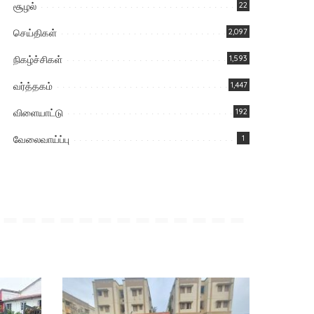
சூழல்
22
செய்திகள்
2,097
நிகழ்ச்சிகள்
1,593
வர்த்தகம்
1,447
விளையாட்டு
192
வேலைவாய்ப்பு
1