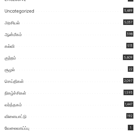
Uncategorized
5,689
அரசியல்
5,037
ஆன்மீகம்
398
கல்வி
513
குற்றம்
5,609
சூழல்
22
செய்திகள்
2,097
நிகழ்ச்சிகள்
1,593
வர்த்தகம்
1,447
விளையாட்டு
192
வேலைவாய்ப்பு
1