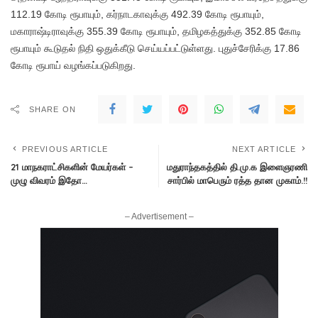
112.19 கோடி ரூபாயும், கர்நாடகாவுக்கு 492.39 கோடி ரூபாயும்,
மகாராஷ்டிராவுக்கு 355.39 கோடி ரூபாயும், தமிழகத்துக்கு 352.85 கோடி
ரூபாயும் கூடுதல் நிதி ஒதுக்கீடு செய்யப்பட்டுள்ளது. புதுச்சேரிக்கு 17.86
கோடி ரூபாய் வழங்கப்படுகிறது.
SHARE ON
PREVIOUS ARTICLE
NEXT ARTICLE
21 மாநகராட்சிகளின் மேயர்கள் –
மதுராந்தகத்தில் தி.மு.க இளைஞரணி
முழு விவரம் இதோ…
சார்பில் மாபெரும் ரத்த தான முகாம்.!!
– Advertisement –