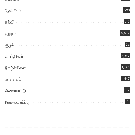
ஆன்மீகம்
398
கல்வி
513
குற்றம்
5,609
சூழல்
22
செய்திகள்
2,097
நிகழ்ச்சிகள்
1,593
வர்த்தகம்
1,447
விளையாட்டு
192
வேலைவாய்ப்பு
1