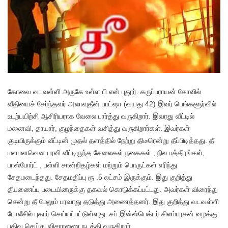
கோவை வடவள்ளி அருகே உள்ள பி.என் புதூர். கருப்பராயன் கோவில்
வீதியைச் சேர்ந்தவர் அலாவுதீன் பாட்ஷா (வயது 42) இவர் பெங்களூர்வில்
உடற்பயிற்சி ஆசிரியராக வேலை பார்த்து வருகிறார். இவரது வீட்டில்
மனைவி, தாயார், குழந்தைகள் வசித்து வருகிறார்கள். இவர்கள்
குடியிருக்கும் வீட்டின் முதல் தளத்தில் நேற்று திடீரென்று தீப்பிடித்தது. தீ
மளமளவென பரவி வீட்டிருந்த சேலைகள் நகைகள் , நில பத்திரங்கள்,
பாஸ்போர்ட் , பள்ளி சான்றிதழ்கள் மற்றும் பொருட்கள் எரிந்து
சேதமடைந்தது. சேதமதிப்பு ரூ .5 லட்சம் இருக்கும். இது குறித்து
தீயணைப்பு படையினருக்கு தகவல் கொடுக்கப்பட்டது. அவர்கள் விரைந்து
சென்று தீ மேலும் பரவாது தடுத்து அணைத்தனர். இது குறித்து வடவள்ளி
போலீசில் புகார் செய்யப்பட்டுள்ளது. சப் இன்ஸ்பெக்டர் சிலம்பரசன் வழக்கு
பதிவு செய்து விசாரணை நடத்தி வருகிறார்.