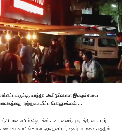
ாப்பிட்டவருக்கு வாந்தி: கெட்டுப்போன இறைச்சியை
உணவகத்தை முற்றுகையிட்ட பொதுமக்கள்….
த்தி சாலையில் ஜெராக்ஸ் கடை வைத்து நடத்தி வருபவர்
 கோவை சாலையில் உள்ள ஒரு தனியார் ஷவர்மா உணவகத்தில்