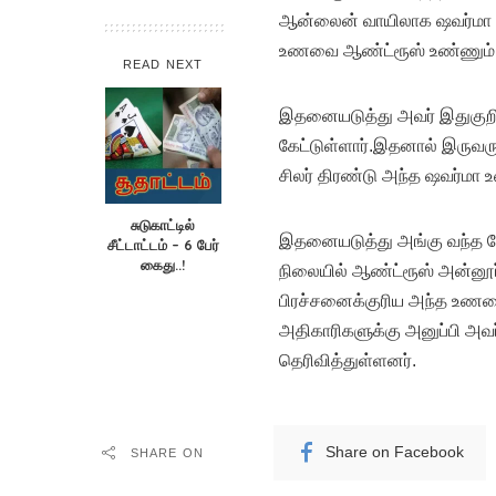
ஆன்லைன் வாயிலாக ஷவர்மா ஆர்
உணவை ஆண்ட்ரூஸ் உண்ணும் போ
READ NEXT
இதனையடுத்து அவர் இதுகுறித்
கேட்டுள்ளார்.இதனால் இருவர
சிலர் திரண்டு அந்த ஷவர்மா உண
சுடுகாட்டில்
இதனையடுத்து அங்கு வந்த போலீ
சீட்டாட்டம் – 6 பேர்
கைது..!
நிலையில் ஆண்ட்ரூஸ் அன்னூர்
பிரச்சனைக்குரிய அந்த உணவை
அதிகாரிகளுக்கு அனுப்பி அவர
தெரிவித்துள்ளனர்.
Share on Facebook
SHARE ON