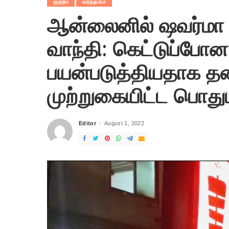
குற்றம்
வர்த்தகம்
ஆன்லைனில் ஷவர்மா வா
வாந்தி: கெட்டுப்போ
பயன்படுத்தியதாக 
முற்றுகையிட்ட பொது
Editor
August 1, 2022
Posted
by