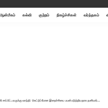
ஆன்மீகம்
கல்வி
குற்றம்
நிகழ்ச்சிகள்
வர்த்தகம்
டவருக்கு வாந்தி: கெட்டுப்போன இறைச்சியை பயன்படுத்தியதாக தனியார் உணவகத்தை முற்றுகையிட்ட பொதுமக்கள்….