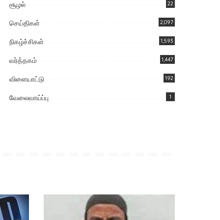
சூழல்
22
செய்திகள்
2,097
நிகழ்ச்சிகள்
1,593
வர்த்தகம்
1,447
விளையாட்டு
192
வேலைவாய்ப்பு
1