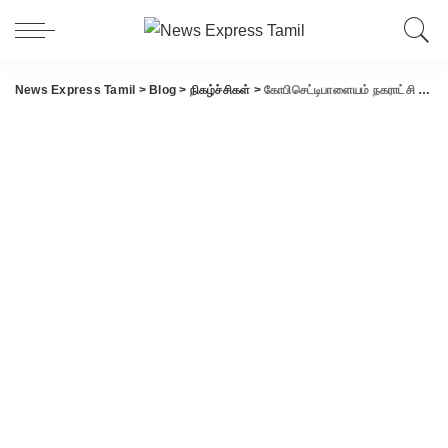
News Express Tamil
>
Blog
>
நிகழ்ச்சிகள்
>
கோபிசெட்டிபாளையம் நகராட்சி தூய்மை பணியாளர்களுக்கு பல்நோக்கு சிகிச்சைகளுக்கான மாபெரும் மருத்துவ முகாம்..!