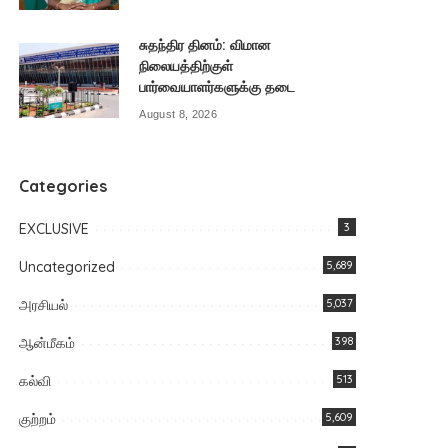
சுதந்திர தினம்: விமான
நிலையத்திற்குள்
பார்வையாளர்களுக்கு தடை
August 8, 2026
Categories
EXCLUSIVE
3
Uncategorized
5,689
அரசியல்
5,037
ஆன்மீகம்
398
கல்வி
513
குற்றம்
5,609