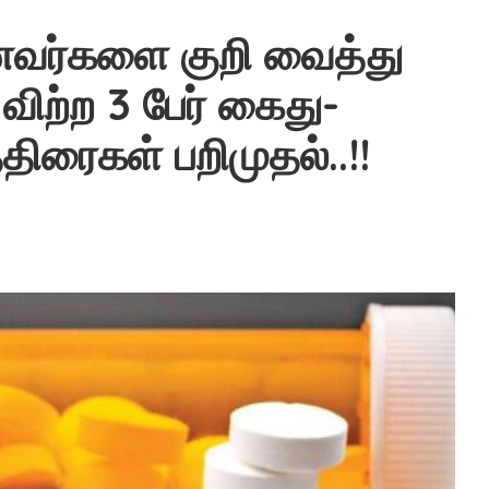
வர்களை குறி வைத்து
ிற்ற 3 பேர் கைது-
ிரைகள் பறிமுதல்..!!