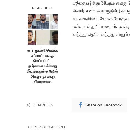
.இதையடுத்து 3பேரும் கைது 
READ NEXT
அசார் என்ற அசாரூதீன் ( வய
வடவள்ளியை சேர்ந்த கோகுல் (
உள்ள கல்லூரி மாணவர்களுக
வந்தது தெரிய வந்தது.மேலும்
கார் குண்டு வெடிப்பு
சம்பவம்: கைது
செய்யப்பட்ட
நபர்களை பல்வேறு
இடங்களுக்கு நேரில்
அழைத்து வந்து
விசாரணை.
Share on Facebook
SHARE ON
PREVIOUS ARTICLE