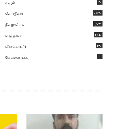
சூழல்
22
செய்திகள்
2,097
நிகழ்ச்சிகள்
1,593
வர்த்தகம்
1,447
விளையாட்டு
192
வேலைவாய்ப்பு
1