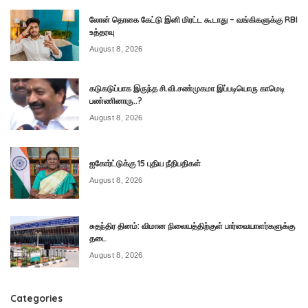
லோன் தொகை கேட்டு இனி மிரட்ட கூடாது – வங்கிகளுக்கு RBI
உத்தரவு
August 8, 2026
கடுகடுப்பாக இருந்த சி.வி.சண்முகமா இப்படியொரு காமெடி
பண்ணினாரு..?
August 8, 2026
ஐகோர்ட்டுக்கு 15 புதிய நீதிபதிகள்
August 8, 2026
சுதந்திர தினம்: விமான நிலையத்திற்குள் பார்வையாளர்களுக்கு
தடை
August 8, 2026
Categories