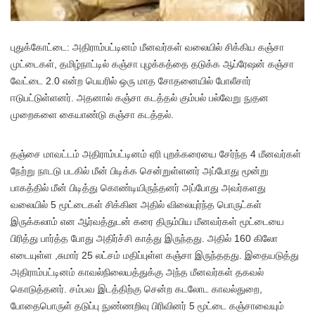
புதுக்கோட்டை: அதிராம்பட்டினம் மீனவர்கள் வலையில் சிக்கிய கஞ்சா
முட்டைகள், தமிழ்நாட்டில் கஞ்சா புழக்கத்தை தடுக்க ஆப்ரேஷன் கஞ்சா
வேட்டை 2.0 என்ற பெயரில் ஒரு மாத சோதனையில் போலீசார்
ஈடுபட்டுள்ளனர். அதனால் கஞ்சா கடத்தல் கும்பல் பல்வேறு நுதன
முறைகளை கையாண்டு கஞ்சா கடத்தல்.
தஞ்சை மாவட்டம் அதிராம்பட்டினம் ஏரி புறக்கரையை சேர்ந்த 4 மீனவர்கள்
நேற்று நாடடு படகில் மீன் பிடிக்க சென்றுள்ளனர் அப்போது மூன்று
பாகத்தில் மீன் பிடித்து கொண்டியிருந்தனர் அப்போது அவர்களது
வலையில் 5 மூட்டைகள் சிக்கின அதில் விலையுர்ந்த பொருட்கள்
இருக்கலாம் என ஆர்வத்துடன் கரை திரும்பிய மீனவர்கள் மூட்டையை
பிரித்து பார்த்த போது அதிர்ச்சி காத்து இருந்தது. அதில் 160 கிலோ
எடையுள்ள ,சுமார் 25 லட்சம் மதிப்புள்ள கஞ்சா இருந்ததது. இதையடுத்து
அதிராம்பட்டினம் காவல்நிலையத்துக்கு அந்த மீனவர்கள் தகவல்
கொடுத்தனர். சம்பவ இடத்திற்கு சென்ற கடலோட காவல்துறை,
போதைபொருள் தடுப்பு நுண்ணறிவு பிரிவினர் 5 மூட்டை கஞ்சாவையும்