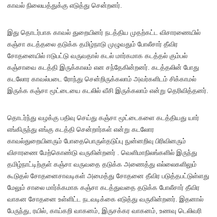
காவல் நிலையத்துக்கு எடுத்து சென்றனர்.
இது தொடர்பாக காவல் துறையினர் நடத்திய முதற்கட்ட விசாரணையில்
கஞ்சா கடத்தலை தடுக்க தமிழ்நாடு முழுவதும் போலீசார் தீவிர
சோதனையில் ஈடுபட்டு வருவதால் கடல் மார்கமாக கடத்தல் கும்பல்
கஞ்சாவை கடத்தி இருக்காலம் என சந்தேகின்றனர். கடத்தலின் போது
கடலோர காவல்படை ரோந்து சென்றிருக்கலாம் அவர்களிடம் சிக்காமல்
இருக்க கஞ்சா மூட்டையை கடலில் வீசி இருக்கலாம் என்று தெரிவித்தனர்.
தொடர்ந்து வழக்கு பதிவு செய்து கஞ்சா மூட்டைகளை கடத்தியது யார்
எங்கிருந்து எங்கு கடத்தி சென்றார்கள் என்று கடலோர
காவல்துறையினரும் போதைபொருள்தடுப்பு நுன்னறிவு பிரிவினரும்
விசாரணை மேற்கொண்டு வருகின்றனர் . வெளிமாநிலங்களில் இருந்து
தமிழ்நாட்டிற்குள் கஞ்சா வருவதை தடுக்க அணைத்து எல்லைகளிலும்
கூடுதல் சோதனைசாவடிகள் அமைத்து சோதனை தீவிர படுத்தபட்டுள்ளது
மேலும் சாலை மார்க்கமாக கஞ்சா கடத்துவதை தடுக்க போலீசார் தீவிர
வாகன சோதனை உள்ளிட்ட நடவடிக்கை எடுத்து வருகின்றனர். இதனால்
பேருந்து, ரயில், காய்கறி வாகனம், இருசக்கர வாகனம், உணவு டெலிவரி