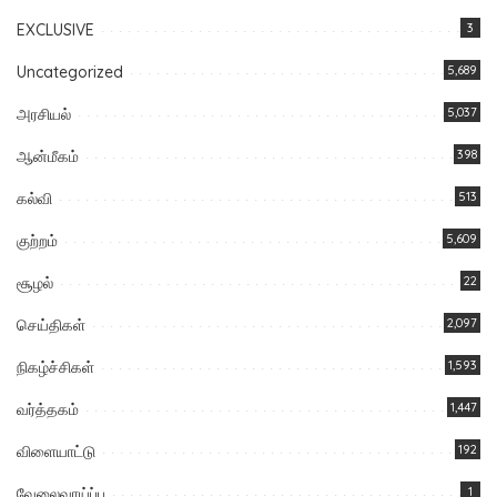
EXCLUSIVE
3
Uncategorized
5,689
அரசியல்
5,037
ஆன்மீகம்
398
கல்வி
513
குற்றம்
5,609
சூழல்
22
செய்திகள்
2,097
நிகழ்ச்சிகள்
1,593
வர்த்தகம்
1,447
விளையாட்டு
192
வேலைவாய்ப்பு
1