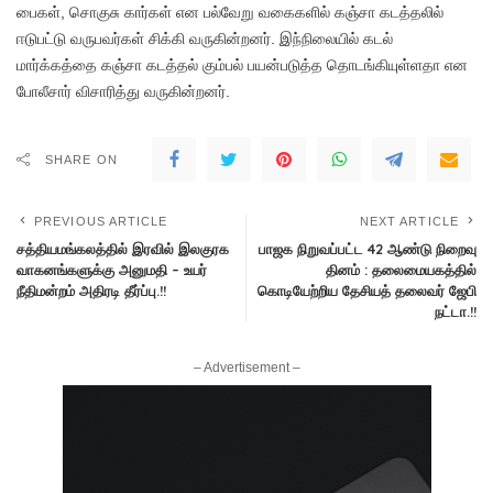
பைகள், சொகுசு கார்கள் என பல்வேறு வகைகளில் கஞ்சா கடத்தலில்
ஈடுபட்டு வருபவர்கள் சிக்கி வருகின்றனர். இந்நிலையில் கடல்
மார்க்கத்தை கஞ்சா கடத்தல் கும்பல் பயன்படுத்த தொடங்கியுள்ளதா என
போலீசார் விசாரித்து வருகின்றனர்.
SHARE ON
PREVIOUS ARTICLE
NEXT ARTICLE
சத்தியமங்கலத்தில் இரவில் இலகுரக
பாஜக நிறுவப்பட்ட 42 ஆண்டு நிறைவு
வாகனங்களுக்கு அனுமதி – உயர்
தினம் : தலைமையகத்தில்
நீதிமன்றம் அதிரடி தீர்ப்பு.!!
கொடியேற்றிய தேசியத் தலைவர் ஜேபி
நட்டா.!!
– Advertisement –