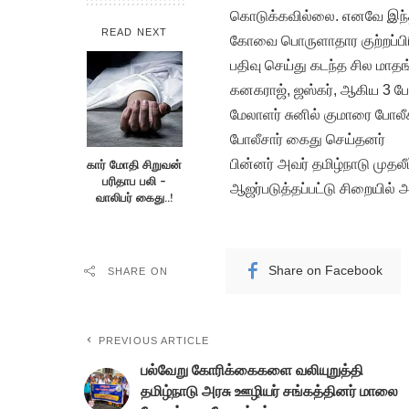
கொடுக்கவில்லை. எனவே இந்த 
READ NEXT
கோவை பொருளாதார குற்றப்பிரிவ
பதிவு செய்து கடந்த சில மாதங
கனகராஜ், ஜஸ்கர், ஆகிய 3 
மேலாளர் சுனில் குமாரை போலீச
போலீசார் கைது செய்தனர்
பின்னர் அவர் தமிழ்நாடு முதலீட்
கார் மோதி சிறுவன்
பரிதாப பலி –
ஆஜர்படுத்தப்பட்டு சிறையில் அ
வாலிபர் கைது..!
Share on Facebook
SHARE ON
PREVIOUS ARTICLE
பல்வேறு கோரிக்கைகளை வலியுறுத்தி
தமிழ்நாடு அரசு ஊழியர் சங்கத்தினர் மாலை