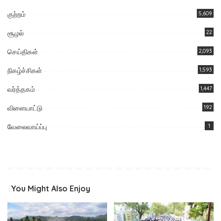
குற்றம்
5,609
சூழல்
22
செய்திகள்
2,093
நிகழ்ச்சிகள்
1,593
வர்த்தகம்
1,447
விளையாட்டு
192
வேலைவாய்ப்பு
1
You Might Also Enjoy