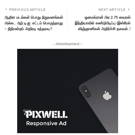
PREVIOUS ARTICLE
NEXT ARTICLE
ஆதீன மடங்கள் பொது நிறுவனங்கள்
ஒமைக்ரான் பிஏ.2.75 வைரஸ்
அல்ல… ஆர்.டி.ஐ. சட்டம் பொருந்தாது
இந்தியாவில் கண்டுபிடிப்பு-இஸ்ரேல்
– நீதிமன்றம் அதிரடி உத்தரவு.!!
விஞ்ஞானிகள் அதிர்ச்சி தகவல்..!
– Advertisement –