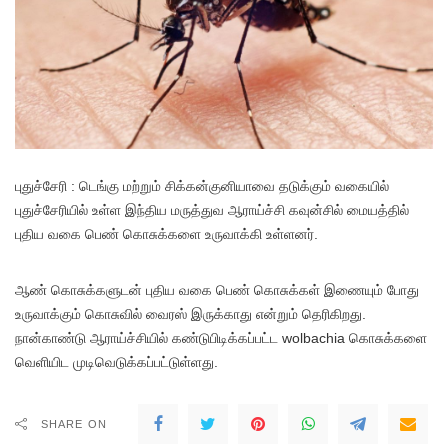
புதுச்சேரி : டெங்கு மற்றும் சிக்கன்குனியாவை தடுக்கும் வகையில்
புதுச்சேரியில் உள்ள இந்திய மருத்துவ ஆராய்ச்சி கவுன்சில் மையத்தில்
புதிய வகை பெண் கொசுக்களை உருவாக்கி உள்ளனர்.
ஆண் கொசுக்களுடன் புதிய வகை பெண் கொசுக்கள் இணையும் போது
உருவாக்கும் கொசுவில் வைரஸ் இருக்காது என்றும் தெரிகிறது.
நான்காண்டு ஆராய்ச்சியில் கண்டுபிடிக்கப்பட்ட wolbachia கொசுக்களை
வெளியிட முடிவெடுக்கப்பட்டுள்ளது.
SHARE ON