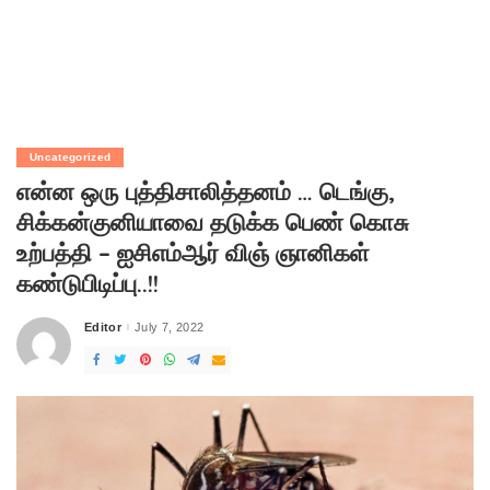
Uncategorized
என்ன ஒரு புத்திசாலித்தனம் … டெங்கு,
சிக்கன்குனியாவை தடுக்க பெண் கொசு
உற்பத்தி – ஐசிஎம்ஆர் விஞ் ஞானிகள்
கண்டுபிடிப்பு..!!
Editor
July 7, 2022
Posted
by