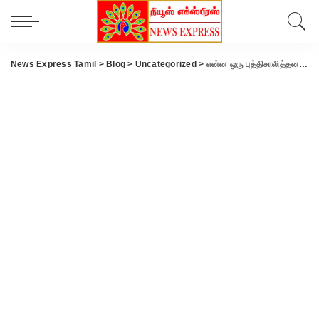
News Express Tamil
>
Blog
>
Uncategorized
>
என்ன ஒரு புத்திசாலித்தனம் … டெங்கு, சிக்கன்குனியாவை தடுக்க பெண் கொசு உற்பத்தி – ஐசிஎம்ஆர் விஞ் ஞானிகள் கண்டுபிடிப்பு..!!