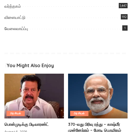
வர்த்தகம்
1,447
விளையாட்டு
192
வேலைவாய்ப்பு
1
You Might Also Enjoy
அரசியல்
அரசியல்
பொன்முடிக்கு பிடிவாரண்ட்
370-வது பிரிவு ரத்து – காஷ்மீர்
முன்னேற்றம் – மோடி பெருமிதம்
August 6, 2026