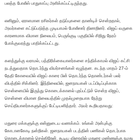
பலத்த போலீஸ் பாதுகாப்பு அளிக்கப்பட்டிருந்தது.
எனினும், ஏராளமான ரசிகர்கள் தடுப்புகளை தாண்டிச் சென்றதால்,
அவர்களை கட்டுப்படுத்த முடியாமல் போலீஸார் திணறினர். விஜய் வருகை
காரணமாக விமான நிலையம், பெருங்குடி பகுதியில் சிறிது நேரம்
போக்குவரத்து பாதிக்கப்பட்டது.
களத்துக்கு வராமல், பத்திரிக்கையாளர்களை சந்திக்காமல் விஜய் கட்சி
நடத்துவதாக தொடர்ந்து விமர்சனங்கள் எழுந்தன. கடந்த மாதம் 27-ம்
தேதி கோவையில் விஜய் காரை பின் தொடர்ந்த தொண்டர்கள் பலர்
விபத்தில் சிக்கினர். இந்நிலையில், ஜனநாயகன் படப்பிடிப்புக்காக
சென்னையில் இருந்து கொடைக்கானல் புறப்பட்டுச் சென்ற விஜய்,
சென்னை விமான நிலையத்தில் முதல்முறையாக நேற்று
செய்தியாளர்ககளுக்குப் பேட்டியளித்தார். அவர் கூறியதாவது:
மதுரை மக்களுக்கு என்னுடைய வணக்கம். உங்கள் அன்புக்கு
கோடானகோடி நன்றிகள். ஜனநாயகன் படத்தின் பணிகள் தொடர்பாக
கொடைக்கானல் செல்கிறேன். கூடிய விரைவில் மதுரை மண்ணுக்கு நமது