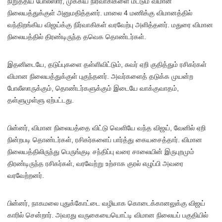
நிறுத்திய போலீஸார், முக்கிய நிர்வாகிகளை மட்டும் விமான
நிலையத்துக்குள் அனுமதித்தனர். மாலை 4 மணிக்கு விமானத்தில்
வந்திறங்கிய விஜய்க்கு நிர்வாகிகள் வரவேற்பு அளித்தனர். மதுரை விமான
நிலையத்தில் திரண்டிருந்த தவெக தொண்டர்கள்.
இதனிடையே, தடுப்புகளை தள்ளிவிட்டும், சுவர் ஏறி குதித்தும் ரசிகர்கள்
விமான நிலையத்துக்குள் புகுந்தனர். அவர்களைத் தடுக்க முயன்ற
போலீஸாருக்கும், தொண்டர்களுக்கும் இடையே வாக்குவாதம்,
தள்ளுமுள்ளு ஏற்பட்டது.
பின்னர், விமான நிலையத்தை விட்டு வெளியே வந்த விஜய், வேனில் ஏறி
நின்றபடி தொண்டர்கள், ரசிகர்களைப் பார்த்து கையசைத்தார். விமான
நிலையத்திலிருந்து பெருங்குடி சந்திப்பு வரை சாலையின் இருபுறமும்
திரண்டிருந்த ரசிகர்கள், வரவேற்று உற்சாக குரல் எழுப்பி அவரை
வரவேற்றனர்.
பின்னர், நாகமலை புதுக்கோட்டை வழியாக கொடைக்கானலுக்கு விஜய்
காரில் சென்றார். அவரது வருகையையொட்டி விமான நிலையப் பகுதியில்