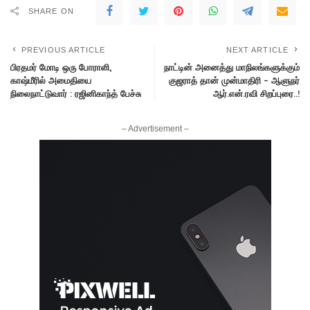
SHARE ON
PREVIOUS ARTICLE
NEXT ARTICLE
பிரதமர் மோடி ஒரு போராளி,
நாட்டின் அனைத்து மாநிலங்களுக்கும்
காஷ்மீரில் அமைதியை
குஜராத் தான் முன்மாதிரி – ஆளுநர்
நிலைநாட்டுவார் : ரஜினிகாந்த் பேச்சு
ஆர்.என்.ரவி சிறப்புரை..!
– Advertisement –