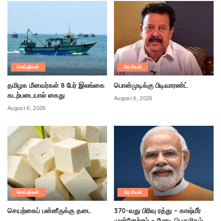
செய்திகள்
அரசியல்
தமிழக மீனவர்கள் 8 பேர் இலங்கை
பொன்முடிக்கு பிடிவாரண்ட்
கடற்படையால் கைது
August 6, 2026
August 6, 2026
செய்திகள்
அரசியல்
செயற்கைப் பன்னீருக்கு தடை
370-வது பிரிவு ரத்து – காஷ்மீர்
முன்னேற்றம் – மோடி பெருமிதம்