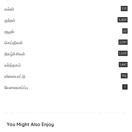
கல்வி
513
குற்றம்
5,609
சூழல்
22
செய்திகள்
2,091
நிகழ்ச்சிகள்
1,593
வர்த்தகம்
1,447
விளையாட்டு
192
வேலைவாய்ப்பு
1
You Might Also Enjoy