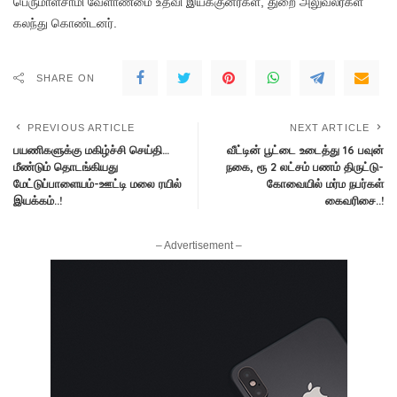
பெருமாள்சாமி வேளாண்மை உதவி இயக்குனர்கள், துறை அலுவலர்கள்
கலந்து கொண்டனர்.
SHARE ON
PREVIOUS ARTICLE
NEXT ARTICLE
பயணிகளுக்கு மகிழ்ச்சி செய்தி…
வீட்டின் பூட்டை உடைத்து 16 பவுன்
மீண்டும் தொடங்கியது
நகை, ரூ 2 லட்சம் பணம் திருட்டு-
மேட்டுப்பாளையம்-ஊட்டி மலை ரயில்
கோவையில் மர்ம நபர்கள்
இயக்கம்..!
கைவரிசை..!
– Advertisement –