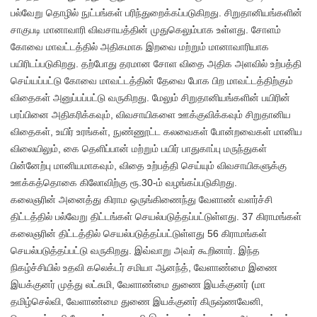
பல்வேறு தொழில் நுட்பங்கள் பரிந்துறைக்கப்படுகிறது. சிறுதானியங்களின்
சாகுபடி மானாவாரி விவசாயத்தின் முதுகெலும்பாக உள்ளது. சோளம்
கோவை மாவட்டத்தில் அதிகமாக இறவை மற்றும் மானாவாரியாக
பயிரிடப்படுகிறது. தற்போது தரமான சோள விதை அதிக அளவில் உற்பத்தி
செய்யப்பட்டு கோவை மாவட்டத்தின் தேவை போக பிற மாவட்டத்திற்கும்
விதைகள் அனுப்பப்பட்டு வருகிறது. மேலும் சிறுதானியங்களின் பயிரின்
பரப்பினை அதிகரிக்கவும், விவசாயிகளை ஊக்குவிக்கவும் சிறுதானிய
விதைகள், உயிர் உரங்கள், நுண்ணூட்ட கலவைகள் போன்றவைகள் மானிய
விலையிலும், கை தெளிப்பான் மற்றும் பயிர் பாதுகாப்பு மருந்துகள்
பின்னேற்பு மானியமாகவும், விதை உற்பத்தி செய்யும் விவசாயிகளுக்கு
ஊக்கத்தொகை கிலோவிற்கு ரூ.30-ம் வழங்கப்படுகிறது.
கலைஞரின் அனைத்து கிராம ஒருங்கிணைந்து வேளாண் வளர்ச்சி
திட்டத்தில் பல்வேறு திட்டங்கள் செயல்படுத்தப்பட்டுள்ளது. 37 கிராமங்கள்
கலைஞரின் திட்டத்தில் செயல்படுத்தப்பட்டுள்ளது 56 கிராமங்கள்
செயல்படுத்தப்பட்டு வருகிறது. இவ்வாறு அவர் கூறினார். இந்த
நிகழ்ச்சியில் உதவி கலெக்டர் சமியா ஆனந்த், வேளாண்மை இணை
இயக்குனர் முத்து லட்சுமி, வேளாண்மை துணை இயக்குனர் (மா
தமிழ்செல்வி, வேளாண்மை துணை இயக்குனர் கிருஷ்ணவேனி,