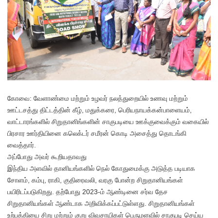
கோவை: வேளாண்மை மற்றும் உழவர் நலத்துறையில் உணவு மற்றும்
ஊட்டசத்து திட்டத்தின் கீழ், மதுக்கரை, பெரியநாயக்கன்பாளையம்,
வாட்டாரங்களில் சிறுதானிங்களின் சாகுபடியை ஊக்குவைக்கும் வகையில்
பிரசார ஊர்தியினை கலெக்டர் சமீரன் கொடி அசைத்து தொடங்கி
வைத்தார்.
அப்போது அவர் கூறியதாவது
இந்திய அளவில் தானியங்களில் நெல் கோதுமைக்கு அடுத்த படியாக
சோளம், கம்பு, ராகி, குதிரைவலி, வரகு போன்ற சிறுதானியங்கள்
பயிரிடப்படுகிறது. தற்போது 2023-ம் ஆண்டினை சர்வ தேச
சிறுதானியங்கள் ஆண்டாக அறிவிக்கப்பட்டுள்ளது. சிறுதானியங்கள்
உற்பத்தியை சிறு மற்றும் குறு விவசாயிகள் பெருமளவில் சாகுபடி செய்ய