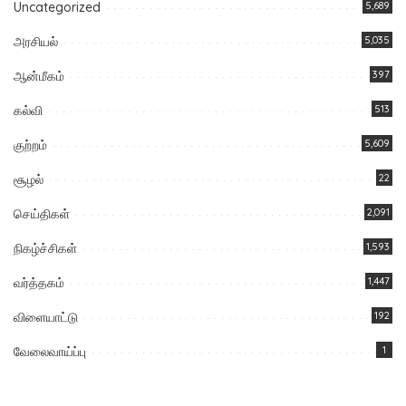
Uncategorized
5,689
அரசியல்
5,035
ஆன்மீகம்
397
கல்வி
513
குற்றம்
5,609
சூழல்
22
செய்திகள்
2,091
நிகழ்ச்சிகள்
1,593
வர்த்தகம்
1,447
விளையாட்டு
192
வேலைவாய்ப்பு
1