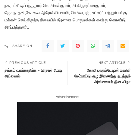
நகராட்சி ஒப்பந்ததாரர் வெ.சிவக்குமார், சி.கிருஷ்ட்ணகுமார்,
ஜெகநாதன்,கோவை ஆரோக்கியசாமி, செல்வராஜ், எட்வர்ட் மற்றும் பங்கு
மக்கள் செய்திருந்த நிலையில் திரளான பொதுமக்கள் கலந்து கொண்டு
சிறப்பித்தனர்..
SHARE ON
PREVIOUS ARTICLE
NEXT ARTICLE
தங்கம் வாங்காதீங்க – பிரதமர் மோடி
கோபி பவுண்டேஷன் மகளிர்
அட்வைஸ்
மேம்பாட்டு குழு இணைந்து நடத்தும்
அன்னையர் தின விழா
– Advertisement –