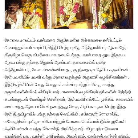
கோவை மாவட்டம் வால்பாறை அருகே உள்ள அக்காமலை எஸ்டேட்டில்
அமைந்துள்ள மிகவும் பிரசித்தி பெற்ற புனித அந்தோனியார் ஆலய தேர்
திருவிழா வெகு விமரிசையாக நடைபெற்றது. வால்பாறை தூய இருதய
ஆலய பங்கு தந்தை ஜெகன் ஆண்டனி தலைமையில் புனித
அந்தோனியார், வேளாங்கண்ணி மாதா, குழந்தை ஏசு ஆகிய சுருவங்கள்
தேர் பவனியில் பவனி வந்து அனைவருக்கும் அருளாசி வழங்கினார்கள் .
இந்நிகழ்ச்சியின் போது பொதுமக்கள் உப்பு மற்றும் மிளகு கலந்து
சுருவங்களின் மேல் வீசியும் மலர் மாலைகள் வழங்கியும் தங்களின் நேர்த்தி
கடன்களுடன் வேண்டிச் சென்றனர். தேர்பவனி எஸ்டேட் முக்கிய சாலையில்
வலம் வந்து ஆலயம் சென்றடைந்தது வெகு சிறப்பாக நடைபெற்ற இந்த
தேர் திருவிழாவில் பங்கு தந்தை ஹெட்வின், சகோதரர் ரொனால்டு,
சகோதரிகள் புனிதா, சுசீலா மற்றும் கோவை டெக்கான் டூல்ஸ் ஹலோசி
ஆகியோர்கள் கலந்து கொண்டு சிறப்பித்தனர். விழா ஏற்பாடுகளை
மைக்கேல் பாபு, வாச்சர் மாரிமுத்து, அமுல் ராஜ், ஜான்சன்,வாச்சர் சுரேஷ்,