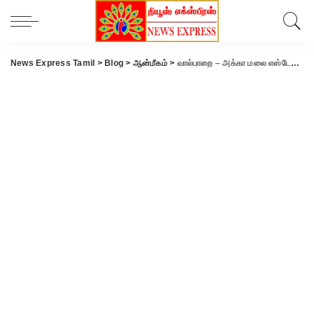
News Express Tamil
>
Blog
>
ஆன்மீகம்
>
வால்பாறை – அக்கா மலை எஸ்டேட் புனித அந்தோனியார் ஆலய தேர் திருவிழா