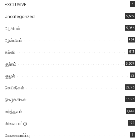
EXCLUSIVE
3
Uncategorized
5,689
அரசியல்
5,036
ஆன்மீகம்
398
கல்வி
513
குற்றம்
5,609
சூழல்
22
செய்திகள்
2,096
நிகழ்ச்சிகள்
1,593
வர்த்தகம்
1,447
விளையாட்டு
192
வேலைவாய்ப்பு
1