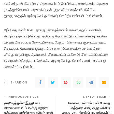
கண்ணீருடன் மீனவர்கள் அமைச்சரிடம் கோரிக்கை வைத்தனர். அதனை
முடித்துக்கொண்ட அமைச்சர் எல்.முருகன் காரைக்கால் மீன்பிடி
துறைமுகத்தில் ஆய்வு செய்த பின்னர் செய்தியாளர்களிடம் பேசினார்.
அப்போது அவர் பேசியதாவது: காரைக்காலில் காலரா தடுப்பு பணிகள்
தீவிரப்படுத்தப்பட்டுள்ளது. தற்போது நோய் கட்டுப்பாட்டில் உள்ளது. எனவே
மக்கள் அச்சப்படத் தேவையில்லை. மேலும், ஆன்லைன் சூதாட்டம் தடை
செய்யப்பட வேண்டிய ஒன்று. அதற்கான வேலைகளில் மத்திய அரசு
எடுத்து வருகிறது. ஆன்லைன் விளையாட்டு மாநில அரசின் கட்டுப்பாட்டில்
உள்ளதால் அந்தந்த மாநிலங்களே முடிவு செய்து கொள்ளலாம். இவ்வாறு
அமைச்சர் கூறினார்.
SHARE ON
PREVIOUS ARTICLE
NEXT ARTICLE
சூடுபிடித்துள்ள இறுதி கட்ட
கோவை டாஸ்மாக் முன் போதை
விசாரணை: எடப்பாடிக்கு எதிராக
மாத்திரை பொடி விற்ற வாலிபர்
ஒவ்வொரு அஸ்திரமாக வீசியும் பலன்
கைது-250 கிராம் பொடி பறிமுதல்.!!