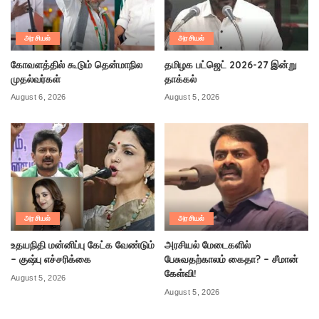
அரசியல்
அரசியல்
கோவளத்தில் கூடும் தென்மாநில
தமிழக பட்ஜெட் 2026-27 இன்று
முதல்வர்கள்
தாக்கல்
August 6, 2026
August 5, 2026
அரசியல்
அரசியல்
உதயநிதி மன்னிப்பு கேட்க வேண்டும்
அரசியல் மேடைகளில்
– குஷ்பு எச்சரிக்கை
பேசுவதற்காலம் கைதா? – சீமான்
கேள்வி!
August 5, 2026
August 5, 2026