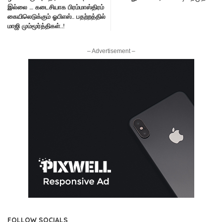
இல்லை … கடைசியாக பிரம்மாஸ்திரம்
கையிலெடுக்கும் ஓபிஎஸ்.. பதற்றத்தில்
மாஜி மும்மூர்த்திகள்..!
– Advertisement –
FOLLOW SOCIALS