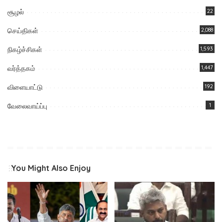
சூழல்
22
செய்திகள்
2,088
நிகழ்ச்சிகள்
1,593
வர்த்தகம்
1,447
விளையாட்டு
192
வேலைவாய்ப்பு
1
You Might Also Enjoy