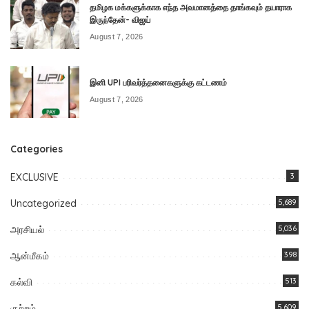
தமிழக மக்களுக்காக எந்த அவமானத்தை தாங்கவும் தயாராக
இருந்தேன்- விஜய்
August 7, 2026
இனி UPI பரிவர்த்தனைகளுக்கு கட்டணம்
August 7, 2026
Categories
EXCLUSIVE
3
Uncategorized
5,689
அரசியல்
5,036
ஆன்மீகம்
398
கல்வி
513
குற்றம்
5,609