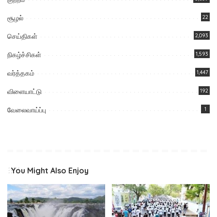
சூழல்
22
செய்திகள்
2,093
நிகழ்ச்சிகள்
1,593
வர்த்தகம்
1,447
விளையாட்டு
192
வேலைவாய்ப்பு
1
You Might Also Enjoy