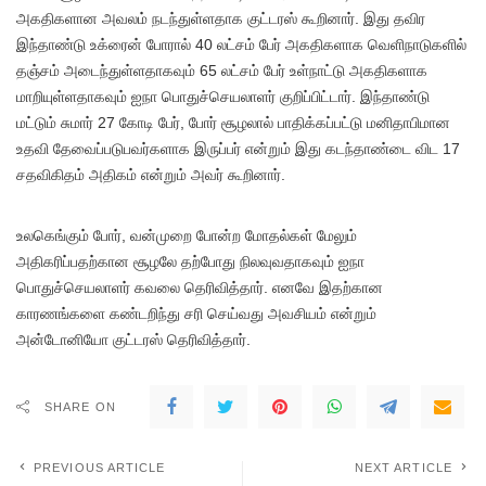
அகதிகளான அவலம் நடந்துள்ளதாக குட்டரஸ் கூறினார். இது தவிர
இந்தாண்டு உக்ரைன் போரால் 40 லட்சம் பேர் அகதிகளாக வெளிநாடுகளில்
தஞ்சம் அடைந்துள்ளதாகவும் 65 லட்சம் பேர் உள்நாட்டு அகதிகளாக
மாறியுள்ளதாகவும் ஐநா பொதுச்செயலாளர் குறிப்பிட்டார். இந்தாண்டு
மட்டும் சுமார் 27 கோடி பேர், போர் சூழலால் பாதிக்கப்பட்டு மனிதாபிமான
உதவி தேவைப்படுபவர்களாக இருப்பர் என்றும் இது கடந்தாண்டை விட 17
சதவிகிதம் அதிகம் என்றும் அவர் கூறினார்.
உலகெங்கும் போர், வன்முறை போன்ற மோதல்கள் மேலும்
அதிகரிப்பதற்கான சூழலே தற்போது நிலவுவதாகவும் ஐநா
பொதுச்செயலாளர் கவலை தெரிவித்தார். எனவே இதற்கான
காரணங்களை கண்டறிந்து சரி செய்வது அவசியம் என்றும்
அன்டோனியோ குட்டரஸ் தெரிவித்தார்.
SHARE ON
PREVIOUS ARTICLE
NEXT ARTICLE