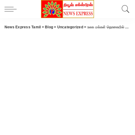
News Express Tamil
>
Blog
>
Uncategorized
>
உலக மக்கள் தொகையில் 200 கோடி பேர் போர் மூளும் பகுதியில் வாழ்கின்றனர்- ஐ.நா பொதுச் செயலாளர் அன்டோனியோ குட்டரஸ் கவலை.!!